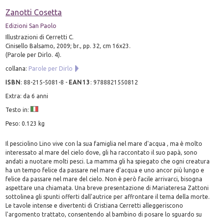
Zanotti Cosetta
Edizioni San Paolo
Illustrazioni di Cerretti C.
Cinisello Balsamo, 2009; br., pp. 32, cm 16x23.
(Parole per Dirlo. 4).
collana:
Parole per Dirlo
ISBN
:
88-215-5081-8
-
EAN13
:
9788821550812
Extra: da 6 anni
Testo in:
Peso: 0.123 kg
Il pesciolino Lino vive con la sua famiglia nel mare d'acqua , ma è molto
interessato al mare del cielo dove, gli ha raccontato il suo papà, sono
andati a nuotare molti pesci. La mamma gli ha spiegato che ogni creatura
ha un tempo felice da passare nel mare d'acqua e uno ancor più lungo e
felice da passare nel mare del cielo. Non è però facile arrivarci, bisogna
aspettare una chiamata. Una breve presentazione di Mariateresa Zattoni
sottolinea gli spunti offerti dall'autrice per affrontare il tema della morte.
Le tavole intense e divertenti di Cristiana Cerretti alleggeriscono
l'argomento trattato, consentendo al bambino di posare lo sguardo su