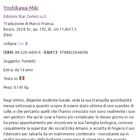
Yoshikawa Miki
Edizioni Star Comics s.r.l.
Traduzione di Marco Franca.
Bosco, 2024; br., pp. 192, ill., cm 11,8x17,3.
(Fan).
collana:
Fan
ISBN
:
88-226-4459-X
-
EAN13
:
9788822644596
Soggetto: Fumetti
Extra: da 14 anni
Testo in:
Peso: 0.141 kg
Nagi Umino, diligente studente liceale, vede la sua tranquilla quotidianità
messa sottosopra quando scopre di essere stato vittima di uno scambio di
culle, e che pertanto quelli che l'hanno cresciuto non sono realmente i suoi
veri genitori. Ma qui le cose si fanno più complicate: lo stesso giorno in cui
ha preso appuntamento per incontrare la sua famiglia biologica, conosce
casualmente la superstar dei social Erika Amano, e accetta di fingersi il suo
fidanzato per salvarla da un matrimonio combinato - nonostante sia in
realtà innamorato della brillante compagna di classe Hiro. Ma quando