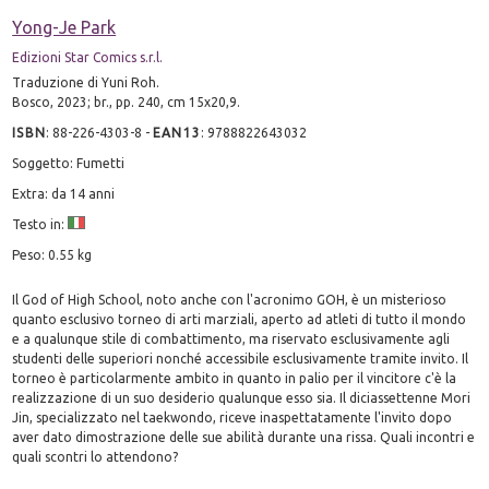
Yong-Je Park
Edizioni Star Comics s.r.l.
Traduzione di Yuni Roh.
Bosco, 2023; br., pp. 240, cm 15x20,9.
ISBN
:
88-226-4303-8
-
EAN13
:
9788822643032
Soggetto: Fumetti
Extra: da 14 anni
Testo in:
Peso: 0.55 kg
Il God of High School, noto anche con l'acronimo GOH, è un misterioso
quanto esclusivo torneo di arti marziali, aperto ad atleti di tutto il mondo
e a qualunque stile di combattimento, ma riservato esclusivamente agli
studenti delle superiori nonché accessibile esclusivamente tramite invito. Il
torneo è particolarmente ambito in quanto in palio per il vincitore c'è la
realizzazione di un suo desiderio qualunque esso sia. Il diciassettenne Mori
Jin, specializzato nel taekwondo, riceve inaspettatamente l'invito dopo
aver dato dimostrazione delle sue abilità durante una rissa. Quali incontri e
quali scontri lo attendono?