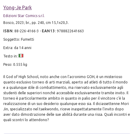
Yong-Je Park
Edizioni Star Comics s.r.l.
Bosco, 2023; br., pp. 240, cm 15,1x20,3.
ISBN
:
88-226-4166-3
-
EAN13
:
9788822641663
Soggetto: Fumetti
Extra: da 14 anni
Testo in:
Peso: 0.555 kg
Il God of High School, noto anche con l'acronimo GOH, è un misterioso
quanto esclusivo torneo di arti marziali, aperto ad atleti di tutto il mondo
e a qualunque stile di combattimento, ma riservato esclusivamente agli
studenti delle superiori nonché accessibile esclusivamente tramite invito. Il
torneo è particolarmente ambito in quanto in palio per il vincitore c'è la
realizzazione di un suo desiderio qualunque esso sia. Il diciassettenne Mori
Jin, specializzato nel taekwondo, riceve inaspettatamente l'invito dopo
aver dato dimostrazione delle sue abilità durante una rissa. Quali incontri e
quali scontri lo attendono?