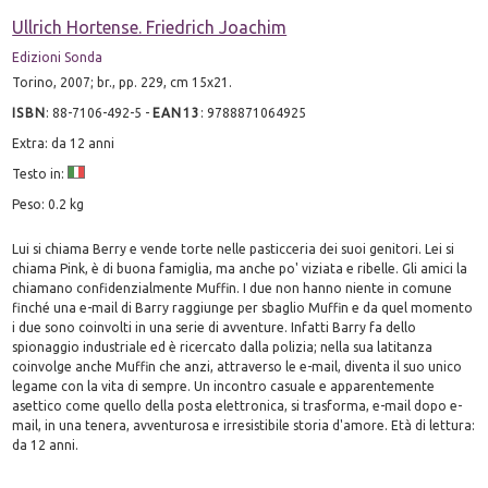
Ullrich Hortense. Friedrich Joachim
Edizioni Sonda
Torino, 2007; br., pp. 229, cm 15x21.
ISBN
:
88-7106-492-5
-
EAN13
:
9788871064925
Extra: da 12 anni
Testo in:
Peso: 0.2 kg
Lui si chiama Berry e vende torte nelle pasticceria dei suoi genitori. Lei si
chiama Pink, è di buona famiglia, ma anche po' viziata e ribelle. Gli amici la
chiamano confidenzialmente Muffin. I due non hanno niente in comune
finché una e-mail di Barry raggiunge per sbaglio Muffin e da quel momento
i due sono coinvolti in una serie di avventure. Infatti Barry fa dello
spionaggio industriale ed è ricercato dalla polizia; nella sua latitanza
coinvolge anche Muffin che anzi, attraverso le e-mail, diventa il suo unico
legame con la vita di sempre. Un incontro casuale e apparentemente
asettico come quello della posta elettronica, si trasforma, e-mail dopo e-
mail, in una tenera, avventurosa e irresistibile storia d'amore. Età di lettura:
da 12 anni.