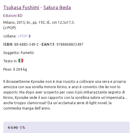
Tsukasa Fushimi
-
Sakura Ikeda
Edizioni BD
Milano, 2015; br., pp. 192, ill., cm 12,5x17,5.
(J-POP).
collana:
J-POP
ISBN
:
88-6883-349-2
-
EAN13
:
9788868833497
Soggetto: Fumetti
Testo in:
Peso: 0.204 kg
Il diciassettenne Kyosuke non è mai riuscito a coltivare una vera e propria
amicizia con sua sorella minore Kirino, e anzi è convinto che lei non lo
sopporti. Ma dopo aver scoperto per caso il più imbarazzante segreto di
Kirino, Kyosuke vede il suo rapporto con la sorellina subire un'impennata...
anche troppo clamorosa!! Da un'acclamata serie di light novel, la
commedia manga dell'anno.
€ 5.90
-5%