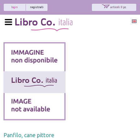
login
registrati
articoli: 0 pz.
Panfilo, cane pittore