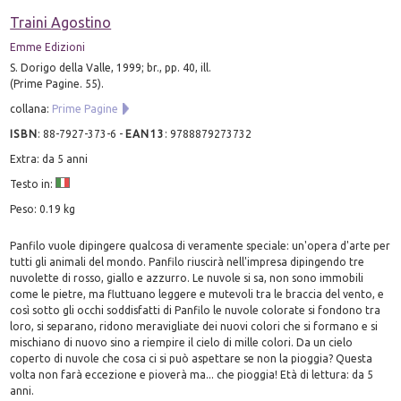
Traini Agostino
Emme Edizioni
S. Dorigo della Valle, 1999; br., pp. 40, ill.
(Prime Pagine. 55).
collana:
Prime Pagine
ISBN
:
88-7927-373-6
-
EAN13
:
9788879273732
Extra: da 5 anni
Testo in:
Peso: 0.19 kg
Panfilo vuole dipingere qualcosa di veramente speciale: un'opera d'arte per
tutti gli animali del mondo. Panfilo riuscirà nell'impresa dipingendo tre
nuvolette di rosso, giallo e azzurro. Le nuvole si sa, non sono immobili
come le pietre, ma fluttuano leggere e mutevoli tra le braccia del vento, e
così sotto gli occhi soddisfatti di Panfilo le nuvole colorate si fondono tra
loro, si separano, ridono meravigliate dei nuovi colori che si formano e si
mischiano di nuovo sino a riempire il cielo di mille colori. Da un cielo
coperto di nuvole che cosa ci si può aspettare se non la pioggia? Questa
volta non farà eccezione e pioverà ma... che pioggia! Età di lettura: da 5
anni.