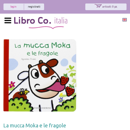
login
registrati
articoli: 0 pz.
La mucca Moka e le fragole