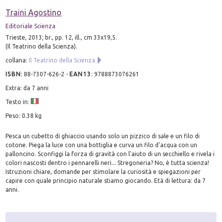
Traini Agostino
Editoriale Scienza
Trieste, 2013; br., pp. 12, ill., cm 33x19,5.
(Il Teatrino della Scienza).
collana:
Il Teatrino della Scienza
ISBN
:
88-7307-626-2
-
EAN13
:
9788873076261
Extra: da 7 anni
Testo in:
Peso: 0.38 kg
Pesca un cubetto di ghiaccio usando solo un pizzico di sale e un filo di
cotone. Piega la luce con una bottiglia e curva un filo d'acqua con un
palloncino. Sconfiggi la forza di gravità con l'aiuto di un secchiello e rivela i
colori nascosti dentro i pennarelli neri... Stregoneria? No, è tutta scienza!
Istruzioni chiare, domande per stimolare la curiosità e spiegazioni per
capire con quale principio naturale stiamo giocando. Età di lettura: da 7
anni.