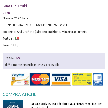
Suetsugu Yuki
Goen
Novara, 2022; br., ill.
ISBN
:
88-9284-571-3
-
EAN13
:
9788892845718
Soggetto: Arti Grafiche (Disegno, Incisione, Miniatura),Fumetti
Testo in:
Peso: 0.2 kg
€ 6.50
-5%
difficilmente reperibile - NON ordinabile
COMPRA ANCHE
Destra sociale. Introduzione alla «terza via», tra identità, comunità e alternativa al sistema
Marco Cassini