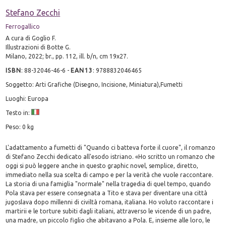
Stefano Zecchi
Ferrogallico
A cura di Goglio F.
Illustrazioni di Botte G.
Milano, 2022; br., pp. 112, ill. b/n, cm 19x27.
ISBN
:
88-32046-46-6
-
EAN13
:
9788832046465
Soggetto: Arti Grafiche (Disegno, Incisione, Miniatura),Fumetti
Luoghi: Europa
Testo in:
Peso: 0 kg
L'adattamento a fumetti di "Quando ci batteva forte il cuore", il romanzo
di Stefano Zecchi dedicato all'esodo istriano. «Ho scritto un romanzo che
oggi si può leggere anche in questo graphic novel, semplice, diretto,
immediato nella sua scelta di campo e per la verità che vuole raccontare.
La storia di una famiglia "normale" nella tragedia di quel tempo, quando
Pola stava per essere consegnata a Tito e stava per diventare una città
jugoslava dopo millenni di civiltà romana, italiana. Ho voluto raccontare i
martirii e le torture subiti dagli italiani, attraverso le vicende di un padre,
una madre, un piccolo figlio che abitavano a Pola. E, insieme alle loro, le