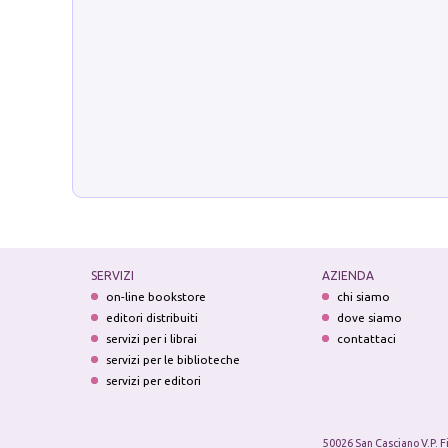
SERVIZI
AZIENDA
on-line bookstore
chi siamo
editori distribuiti
dove siamo
servizi per i librai
contattaci
servizi per le biblioteche
servizi per editori
50026 San Casciano V.P. F