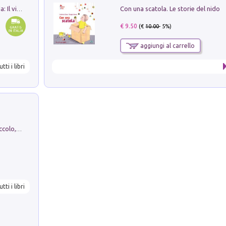
Con una scatola. Le storie del nido
In balìa di Dante e Pinocchio. Seguito da: Il viaggio di Pinocchio nell'aldilà dantesco di Bettino d'Aloja
€ 9.50
(€
10.00
- 5%)
aggiungi al carrello
utti i libri
H. Christian Andersen: il Brutto Anatroccolo, il Soldatino di Piombo, la Piccola Fiammiferaia, Scarpette Rosse, i Vestiti Nuovi dell'Imperatore, E...
utti i libri