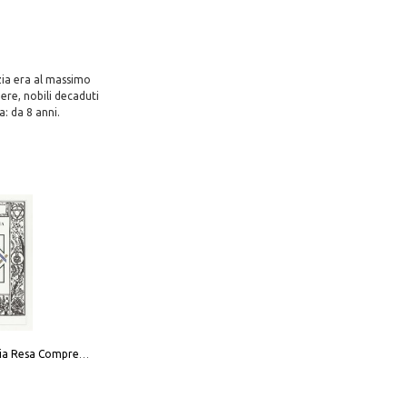
zia era al massimo
re, nobili decaduti
a: da 8 anni.
La Massoneria Resa Comprensibile ai Suoi Adepti. Vol. 3: il Maestro.