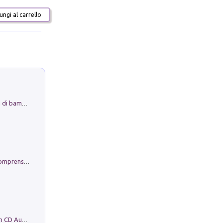
ngi al carrello
Museo Guttuso. Un Museo a Portata di bambino
Conoscere se stessi. Guida all'autocomprensione
Mare montagna città campagna. Con CD Audio