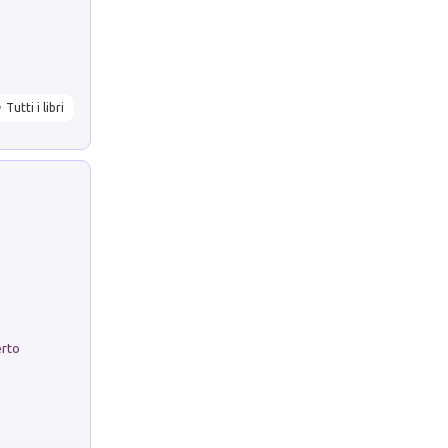
Tutti i libri
erto