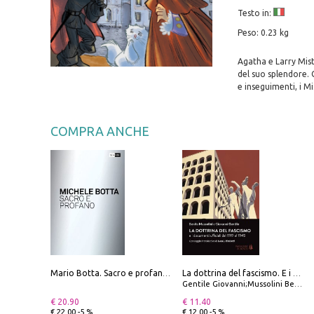
Testo in:
Peso: 0.23 kg
Agatha e Larry Mist
del suo splendore.
e inseguimenti, i Mi
COMPRA ANCHE
Mario Botta. Sacro e profano-Sacred and profane
La dottrina del fascismo. E i documenti ufficiali dal 1919 al 1945
Gentile Giovanni;Mussolini Benito
€ 20.90
€ 11.40
€ 22.00 -5 %
€ 12.00 -5 %