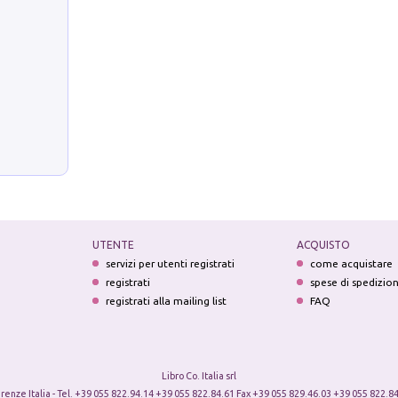
UTENTE
ACQUISTO
servizi per utenti registrati
come acquistare
registrati
spese di spedizio
registrati alla mailing list
FAQ
Libro Co. Italia srl
irenze Italia - Tel. +39 055 822.94.14 +39 055 822.84.61 Fax +39 055 829.46.03 +39 055 822.84