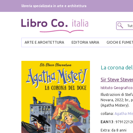
libreria specializzata in arte e architettura
ARTE E ARCHITETTURA
EDITORIA VARIA
GIOCHI E FUME
La corona del
Sir Steve Stev
Istituto Geografico
Illustrazioni di Ste
Novara, 2022; br., pp
(Agatha Mistery).
collana:
Agatha Mis
EAN13
:
97912212
Extra: da 8 anni