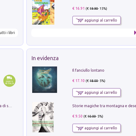
€ 16.91
(€
19.90
- 15%)
aggiungi al carrello
utti i libri
In evidenza
Il fanciullo lontano
€ 17.10
(€
18.00
- 5%)
aggiungi al carrello
Storie magiche tra montagna e des
Missione per un mondo migliore. Storia di speranza per ragazze e ragazzi di ogni età
€ 9.50
(€
10.00
- 5%)
aggiungi al carrello