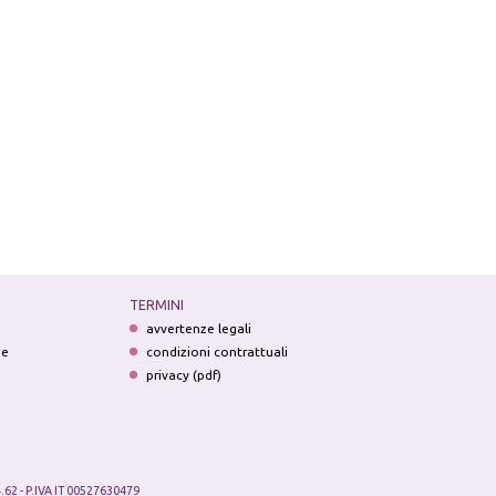
TERMINI
avvertenze legali
ne
condizioni contrattuali
privacy (pdf)
.62 - P.IVA IT 00527630479