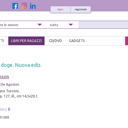
login
registrati
TTI
LIBRI PER RAGAZZI
CD/DVD
GADGETS
 doge. Nuova ediz.
enson
 De Agostini
fano Turconi.
. 127, ill., cm 14,5x20,1.
tery
01260