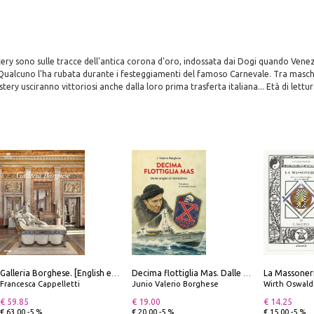
ery sono sulle tracce dell'antica corona d'oro, indossata dai Dogi quando Vene
 Qualcuno l'ha rubata durante i festeggiamenti del famoso Carnevale. Tra masche
stery usciranno vittoriosi anche dalla loro prima trasferta italiana... Età di lettur
Galleria Borghese. [English edition]
Decima flottiglia Mas. Dalle origini all'armistizio
Francesca Cappelletti
Junio Valerio Borghese
Wirth Oswald
€ 59.85
€ 19.00
€ 14.25
€ 63.00 -5 %
€ 20.00 -5 %
€ 15.00 -5 %