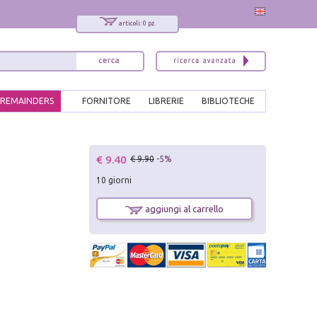
articoli: 0 pz.
REMAINDERS
FORNITORE
LIBRERIE
BIBLIOTECHE
x
€ 9.40
€ 9.90
-5%
Interessato ai nostri libri?
10 giorni
Allora iscriviti alla nostra newsletter!
Sarai informato delle nostre novità, potrai
aggiungi al carrello
comunque cancellarti quando desideri.
modulo di iscrizione