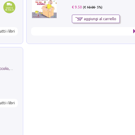
€ 9.50
(€
10.00
- 5%)
aggiungi al carrello
utti i libri
H. Christian Andersen: il Brutto Anatroccolo, il Soldatino di Piombo, la Piccola Fiammiferaia, Scarpette Rosse, i Vestiti Nuovi dell'Imperatore, E...
utti i libri