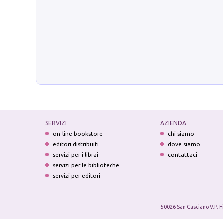
SERVIZI
AZIENDA
on-line bookstore
chi siamo
editori distribuiti
dove siamo
servizi per i librai
contattaci
servizi per le biblioteche
servizi per editori
50026 San Casciano V.P. F