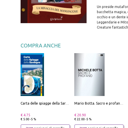
Un preside mutaform
bacchetta magica, c
occhio e un dente i
Leggendarie e Mitol
Creature fantastiche
COMPRA ANCHE
Carta delle spiagge della Sardegna. Con custodia
Mario Botta. Sacro e profano-Sacred and profane
€ 4.75
€ 20.90
€ 5.00 -5 %
€ 22.00 -5 %