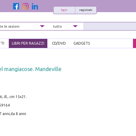
login
registrati
TTI
LIBRI PER RAGAZZI
CD/DVD
GADGETS
el mangiacose. Mandeville
6, ill., cm 15x21.
59164
7 anni,da 8 anni