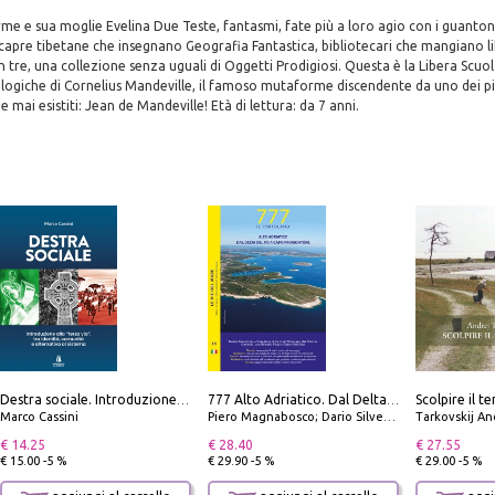
e e sua moglie Evelina Due Teste, fantasmi, fate più a loro agio con i guanton
apre tibetane che insegnano Geografia Fantastica, bibliotecari che mangiano lib
n tre, una collezione senza uguali di Oggetti Prodigiosi. Questa è la Libera Scuo
ogiche di Cornelius Mandeville, il famoso mutaforme discendente da uno dei più
 mai esistiti: Jean de Mandeville! Età di lettura: da 7 anni.
Destra sociale. Introduzione alla «terza via», tra identità, comunità e alternativa al sistema
777 Alto Adriatico. Dal Delta del Po a Capo Promontore. Con QR Code
Marco Cassini
Piero Magnabosco; Dario Silvestro; Marco Sbrizzi
Tarkovskij An
€ 14.25
€ 28.40
€ 27.55
€ 15.00 -5 %
€ 29.90 -5 %
€ 29.00 -5 %