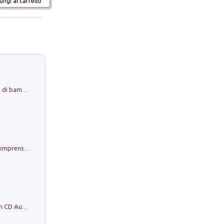
ngi al carrello
Museo Guttuso. Un Museo a Portata di bambino
Conoscere se stessi. Guida all'autocomprensione
Mare montagna città campagna. Con CD Audio