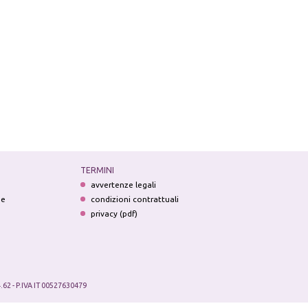
TERMINI
avvertenze legali
ne
condizioni contrattuali
privacy (pdf)
.62 - P.IVA IT 00527630479