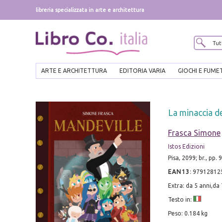
libreria specializzata in arte e architettura
ARTE E ARCHITETTURA
EDITORIA VARIA
GIOCHI E FUME
La minaccia d
Frasca Simone
Istos Edizioni
Pisa, 2099; br., pp. 9
EAN13
:
97912812
Extra: da 5 anni,da 
Testo in:
Peso: 0.184 kg