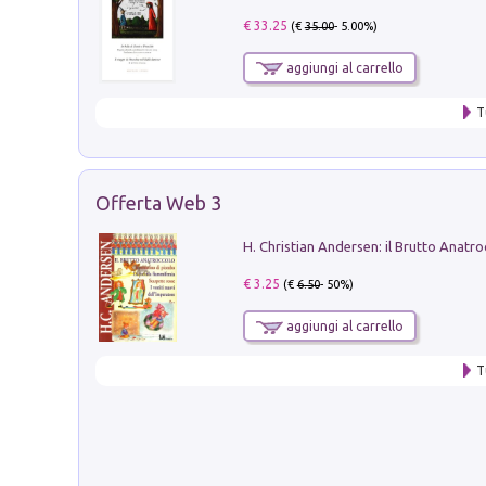
€ 33.25
(€
35.00
- 5.00%)
aggiungi al carrello
T
Offerta Web 3
€ 3.25
(€
6.50
- 50%)
aggiungi al carrello
T