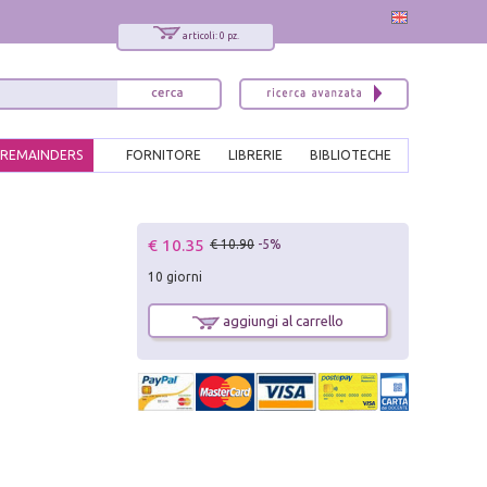
articoli: 0 pz.
REMAINDERS
FORNITORE
LIBRERIE
BIBLIOTECHE
x
€ 10.35
€ 10.90
-5%
Interessato ai nostri libri?
10 giorni
Allora iscriviti alla nostra newsletter!
Sarai informato delle nostre novità, potrai
aggiungi al carrello
comunque cancellarti quando desideri.
modulo di iscrizione