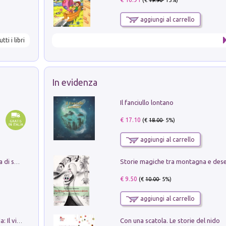
aggiungi al carrello
utti i libri
In evidenza
Il fanciullo lontano
€ 17.10
(€
18.00
- 5%)
aggiungi al carrello
Storie magiche tra montagna e des
Missione per un mondo migliore. Storia di speranza per ragazze e ragazzi di ogni età
€ 9.50
(€
10.00
- 5%)
aggiungi al carrello
Con una scatola. Le storie del nido
In balìa di Dante e Pinocchio. Seguito da: Il viaggio di Pinocchio nell'aldilà dantesco di Bettino d'Aloja