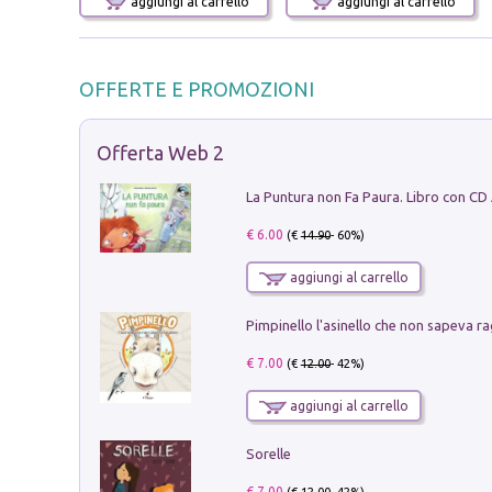
aggiungi al carrello
aggiungi al carrello
OFFERTE E PROMOZIONI
Offerta Web 2
La Puntura non Fa Paura. Libro con CD
€ 6.00
(€
14.90
- 60%)
aggiungi al carrello
Pimpinello l'asinello che non sapeva ra
€ 7.00
(€
12.00
- 42%)
aggiungi al carrello
Sorelle
€ 7.00
(€
12.00
- 42%)