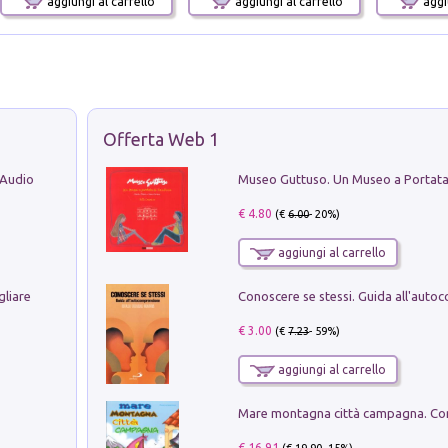
aggiungi al carrello
aggiungi al carrello
aggiu
Offerta Web 1
 Audio
€ 4.80
(€
6.00
- 20%)
aggiungi al carrello
gliare
€ 3.00
(€
7.23
- 59%)
aggiungi al carrello
€ 16.91
(€
19.90
- 15%)