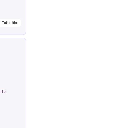
Tutti i libri
erto