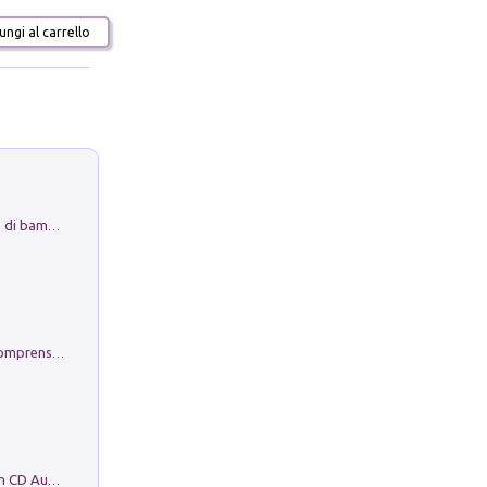
ngi al carrello
Museo Guttuso. Un Museo a Portata di bambino
Conoscere se stessi. Guida all'autocomprensione
Mare montagna città campagna. Con CD Audio