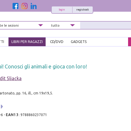
login
registrati
TTI
LIBRI PER RAGAZZI
CD/DVD
GADGETS
! Conosci gli animali e gioca con loro!
dit Sliacka
rtonato, pp. 16, ill., cm 19x19,5.
-6
-
EAN13
:
9788860237071