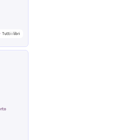
Tutti i libri
erto