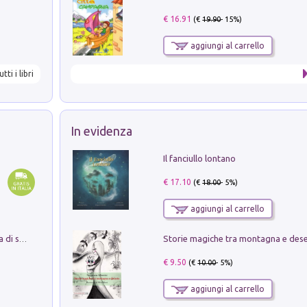
€ 16.91
(€
19.90
- 15%)
aggiungi al carrello
utti i libri
In evidenza
Il fanciullo lontano
€ 17.10
(€
18.00
- 5%)
aggiungi al carrello
Storie magiche tra montagna e des
Missione per un mondo migliore. Storia di speranza per ragazze e ragazzi di ogni età
€ 9.50
(€
10.00
- 5%)
aggiungi al carrello