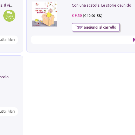
Con una scatola. Le storie del nido
In balìa di Dante e Pinocchio. Seguito da: Il viaggio di Pinocchio nell'aldilà dantesco di Bettino d'Aloja
€ 9.50
(€
10.00
- 5%)
aggiungi al carrello
utti i libri
H. Christian Andersen: il Brutto Anatroccolo, il Soldatino di Piombo, la Piccola Fiammiferaia, Scarpette Rosse, i Vestiti Nuovi dell'Imperatore, E...
utti i libri