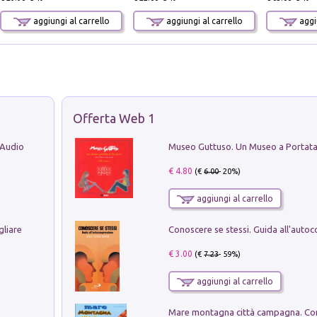
aggiungi al carrello
aggiungi al carrello
aggiu
Offerta Web 1
 Audio
€ 4.80
(€
6.00
- 20%)
aggiungi al carrello
gliare
€ 3.00
(€
7.23
- 59%)
aggiungi al carrello