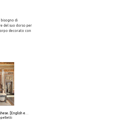
a bisogno di
re del suo dorso per
l corpo decorato con
Galleria Borghese. [English edition]
pelletti