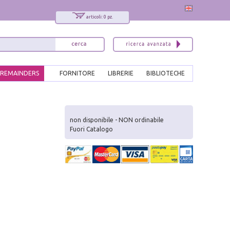
articoli: 0 pz.
REMAINDERS
FORNITORE
LIBRERIE
BIBLIOTECHE
x
Interessato ai nostri libri?
non disponibile - NON ordinabile
Fuori Catalogo
Allora iscriviti alla nostra newsletter!
Sarai informato delle nostre novità, potrai
comunque cancellarti quando desideri.
modulo di iscrizione