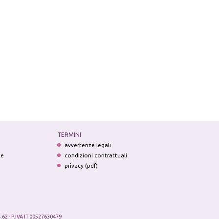
TERMINI
avvertenze legali
ne
condizioni contrattuali
privacy (pdf)
.62 - P.IVA IT 00527630479