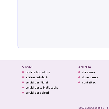
SERVIZI
AZIENDA
on-line bookstore
chi siamo
editori distribuiti
dove siamo
servizi per i librai
contattaci
servizi per le biblioteche
servizi per editori
50026 San Casciano V.P. F