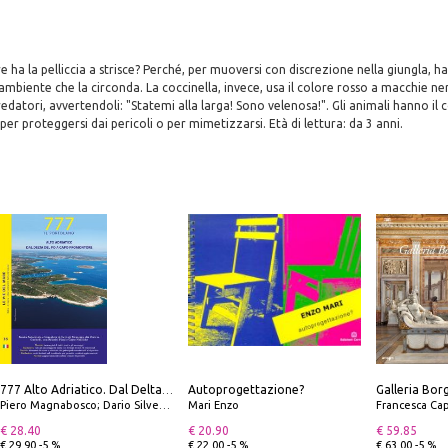
re ha la pelliccia a strisce? Perché, per muoversi con discrezione nella giungla, h
ambiente che la circonda. La coccinella, invece, usa il colore rosso a macchie ne
redatori, avvertendoli: "Statemi alla larga! Sono velenosa!". Gli animali hanno i
 per proteggersi dai pericoli o per mimetizzarsi. Età di lettura: da 3 anni.
Autoprogettazione?
777 Alto Adriatico. Dal Delta del Po a Capo Promontore. Con QR Code
Piero Magnabosco; Dario Silvestro; Marco Sbrizzi
Mari Enzo
Francesca Cap
€ 28.40
€ 20.90
€ 59.85
€ 29.90 -5 %
€ 22.00 -5 %
€ 63.00 -5 %