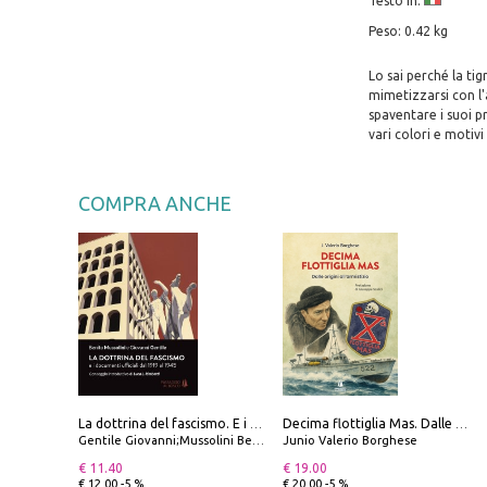
Testo in:
Peso: 0.42 kg
Lo sai perché la tig
mimetizzarsi con l'
spaventare i suoi p
vari colori e motivi
COMPRA ANCHE
La dottrina del fascismo. E i documenti ufficiali dal 1919 al 1945
Decima flottiglia Mas. Dalle origini all'armistizio
Gentile Giovanni;Mussolini Benito
Junio Valerio Borghese
€ 11.40
€ 19.00
€ 12.00 -5 %
€ 20.00 -5 %