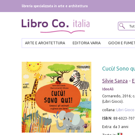
libreria specializzata in arte e architettura
ARTE E ARCHITETTURA
EDITORIA VARIA
GIOCHI E FUME
Cucù! Sono qui
Silvie Sanza
-
E
IdeeAli
Cornaredo, 2016; ca
(Libri Gioco).
collana:
Libri Gioco
ISBN
:
88-6023-707
Extra: da 3 anni