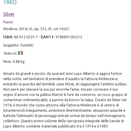
1985)
Silver
Panini
Modena, 2014; ril., pp. 335, ill., cm 16x21.
ISBN
:
88-912-0321-1
-
EAN13
:
9788891203212
Soggetto: Fumetti
Testo in:
Peso: 0.88 kg
Amato da grandi e piccini, da quarant'anni Lupo Alberto si aggira furtivo
nella notte, nel tentativo di prendere d'assalto la fattoria McKenzie e,
evitando la guardia del temibile cane Mose, di raggiungere l'ambito pollaio.
Non però per placare la sua pur enorme fame, ma per coronare il suo
sogno d'amore con la gallina Marta! A fare da contorno, un ricco gruppo di
comprimari indimenticabili, a partire da Enrico la talpa. Creato da Silver nel
1974, il mondo che ruota attorno alla fattoria McKenzie è al centro di
innumerevoli inseguimenti, avventure divertentissime, situazioni assurde e
battute fulminanti di personaggi entrati ormai da tempo nell'immaginario
collettivo. Questo primo volume della riproposta integrale delle tavole di
Lupo Alberto contiene materiale pubblicato tra il 1974 e il 1985.