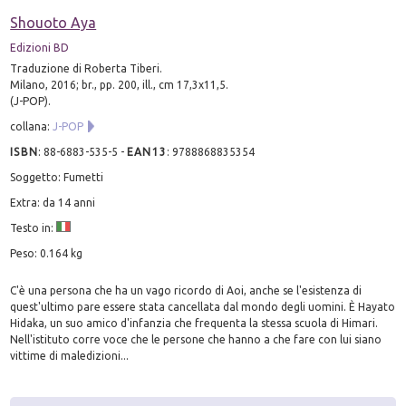
Shouoto Aya
Edizioni BD
Traduzione di Roberta Tiberi.
Milano, 2016; br., pp. 200, ill., cm 17,3x11,5.
(J-POP).
collana:
J-POP
ISBN
:
88-6883-535-5
-
EAN13
:
9788868835354
Soggetto: Fumetti
Extra: da 14 anni
Testo in:
Peso: 0.164 kg
C'è una persona che ha un vago ricordo di Aoi, anche se l'esistenza di
quest'ultimo pare essere stata cancellata dal mondo degli uomini. È Hayato
Hidaka, un suo amico d'infanzia che frequenta la stessa scuola di Himari.
Nell'istituto corre voce che le persone che hanno a che fare con lui siano
vittime di maledizioni...