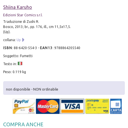
Shiina Karuho
Edizioni Star Comics s.r.l.
Traduzione di Zushi R.
Bosco, 2013; br., pp. 176, ill., cm 11,5x17,5.
(Up).
collana:
Up
ISBN
:
88-6420-554-3
-
EAN13
:
9788864205540
Soggetto: Fumetti
Testo in:
Peso: 0.119 kg
non disponibile - NON ordinabile
COMPRA ANCHE