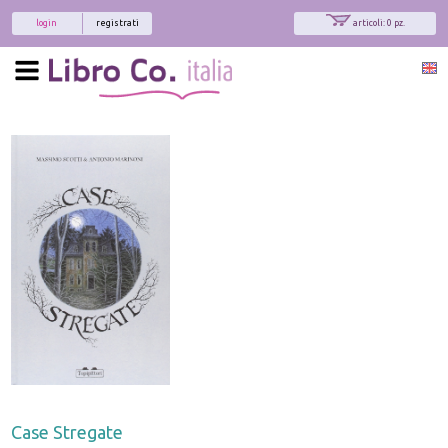
login
registrati
articoli: 0 pz.
Case Stregate