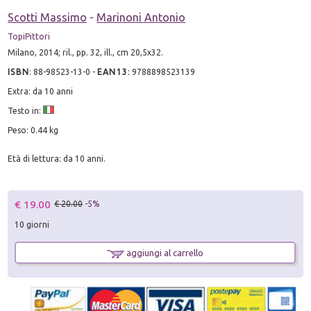
Scotti Massimo
-
Marinoni Antonio
TopiPittori
Milano, 2014; ril., pp. 32, ill., cm 20,5x32.
ISBN
:
88-98523-13-0
-
EAN13
:
9788898523139
Extra: da 10 anni
Testo in:
Peso: 0.44 kg
Età di lettura: da 10 anni.
€ 19.00
€ 20.00
-5%
10 giorni
aggiungi al carrello