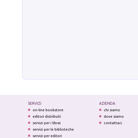
SERVIZI
AZIENDA
on-line bookstore
chi siamo
editori distribuiti
dove siamo
servizi per i librai
contattaci
servizi per le biblioteche
servizi per editori