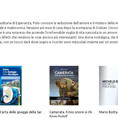
 solitaria di Esperanza, Polo conosce la seduzione dell'amore e il mistero della m
le e malinconica. Nessuno più esce di casa dopo la scomparsa di Cristian. L'inco
ie è una sorpresa che accende l'irrefrenabile voglia di vita nascosta in un amore 
i difetti che rendono le cose ancora più interessanti. Una storia nostalgica, dai d
e, con un tocco dark dove sogno e ricordo sono mescolati insieme per un sorpr
Carta delle spiagge della Sardegna. Con custodia
Camerata. Il mio onore si chiama fedeltà
Kinau Rudolf