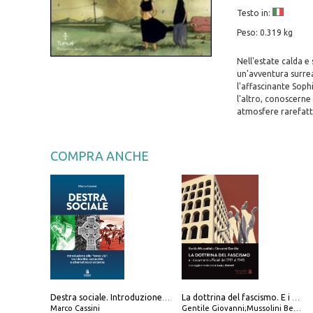
Testo in:
Peso: 0.319 kg
Nell'estate calda e
un'avventura surrea
l'affascinante Soph
l'altro, conoscerne 
atmosfere rarefatt
COMPRA ANCHE
Destra sociale. Introduzione alla «terza via», tra identità, comunità e alternativa al sistema
La dottrina del fascismo. E i documenti ufficiali dal 1919 al 1945
Marco Cassini
Gentile Giovanni;Mussolini Benito