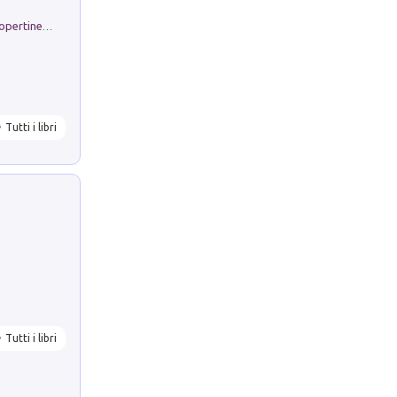
Rambloc. Ricarmbio quaderno per copertine ad anelli. Righe A/4. Conf. 5 pz
Tutti i libri
Tutti i libri