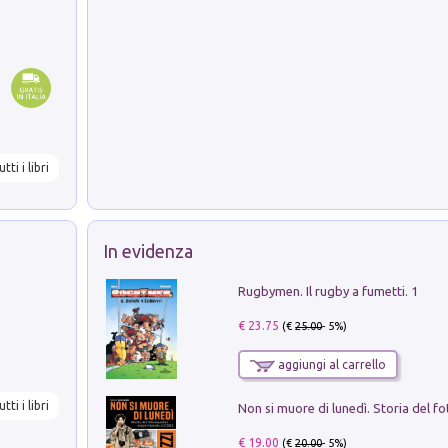
utti i libri
In evidenza
Rugbymen. Il rugby a fumetti. 1
€ 23.75
(€
25.00
- 5%)
aggiungi al carrello
utti i libri
€ 19.00
(€
20.00
- 5%)