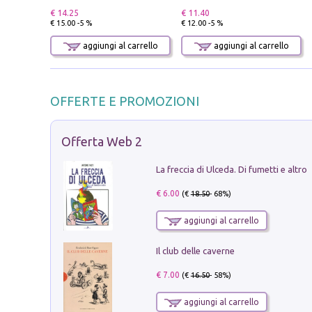
€ 14.25
€ 11.40
€ 15.00 -5 %
€ 12.00 -5 %
aggiungi al carrello
aggiungi al carrello
OFFERTE E PROMOZIONI
Offerta Web 2
La freccia di Ulceda. Di fumetti e altro
€ 6.00
(€
18.50
- 68%)
aggiungi al carrello
Il club delle caverne
€ 7.00
(€
16.50
- 58%)
aggiungi al carrello