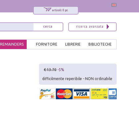
articoli: 0 pz.
REMAINDERS
FORNITORE
LIBRERIE
BIBLIOTECHE
x
€ 13.70
-5%
Interessato ai nostri libri?
difficilmente reperibile - NON ordinabile
Allora iscriviti alla nostra newsletter!
Sarai informato delle nostre novità, potrai
comunque cancellarti quando desideri.
modulo di iscrizione