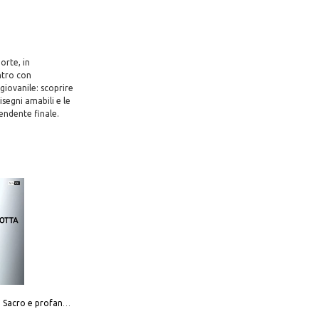
orte, in
ntro con
giovanile: scoprire
isegni amabili e le
endente finale.
Mario Botta. Sacro e profano-Sacred and profane