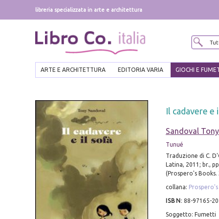
libreria specializzata in arte e architettura
ARTE E ARCHITETTURA
EDITORIA VARIA
GIOCHI E FUME
Il cadavere e i
Sandoval Tony
Tunué
Traduzione di C. D
Latina, 2011; br., pp
(Prospero's Books. 
collana:
Prospero's
ISBN
:
88-97165-20
Soggetto: Fumetti