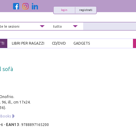
login
registrati
TTI
LIBRI PER RAGAZZI
CD/DVD
GADGETS
l sofà
'Onofrio.
. 96, ill., cm 17x24.
36).
 Books
-6
-
EAN13
:
9788897165200