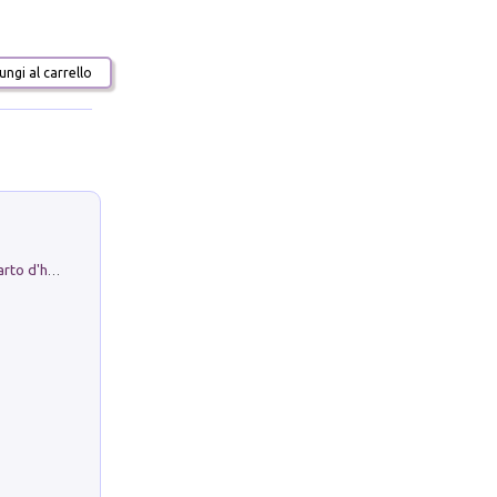
ngi al carrello
Professor Rantolo. Vol. 1. Brutto quarto d'horror