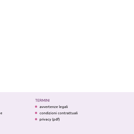
TERMINI
avvertenze legali
ne
condizioni contrattuali
privacy (pdf)