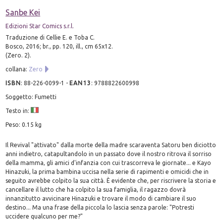
Sanbe Kei
Edizioni Star Comics s.r.l.
Traduzione di Cellie E. e Toba C.
Bosco, 2016; br., pp. 120, ill., cm 65x12.
(Zero. 2).
collana:
Zero
ISBN
:
88-226-0099-1
-
EAN13
:
9788822600998
Soggetto: Fumetti
Testo in:
Peso: 0.15 kg
Il Revival "attivato" dalla morte della madre scaraventa Satoru ben diciotto
anni indietro, catapultandolo in un passato dove il nostro ritrova il sorriso
della mamma, gli amici d'infanzia con cui trascorreva le giornate... e Kayo
Hinazuki, la prima bambina uccisa nella serie di rapimenti e omicidi che in
seguito avrebbe colpito la sua città. È evidente che, per riscrivere la storia e
cancellare il lutto che ha colpito la sua famiglia, il ragazzo dovrà
innanzitutto avvicinare Hinazuki e trovare il modo di cambiare il suo
destino... Ma una frase della piccola lo lascia senza parole: "Potresti
uccidere qualcuno per me?"