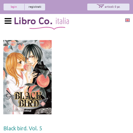
login
registrati
articoli: 0 pz.
Black bird. Vol. 5