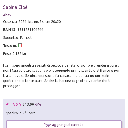
Sabina Cioè
Ábax
Cosenza, 2026; br., pp. 54, cm 20x20.
EAN13
:
9791281906266
Soggetto: Fumetti
Testo in:
Peso: 0.182 kg
I cani sono angeli travestiti di pelliccia per starci vicino e prendersi cura di
noi. Maia va oltre seguendo proteggendo prima standole al fianco e poi
tra le nuvole. Sembra una storia fantastica ma pensiamo più reale
quotidiana di tante altre. Anche tu hai una cagnolina volante che ti
protegge?
€ 13.20
€ 13.90
-5%
spedito in 2/3 sett.
aggiungi al carrello