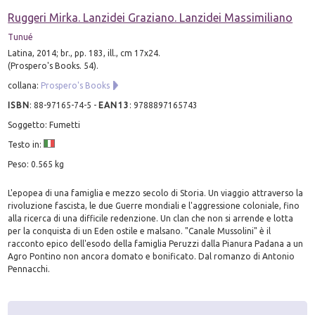
Ruggeri Mirka. Lanzidei Graziano. Lanzidei Massimiliano
Tunué
Latina, 2014; br., pp. 183, ill., cm 17x24.
(Prospero's Books. 54).
collana:
Prospero's Books
ISBN
:
88-97165-74-5
-
EAN13
:
9788897165743
Soggetto: Fumetti
Testo in:
Peso: 0.565 kg
L'epopea di una famiglia e mezzo secolo di Storia. Un viaggio attraverso la
rivoluzione fascista, le due Guerre mondiali e l'aggressione coloniale, fino
alla ricerca di una difficile redenzione. Un clan che non si arrende e lotta
per la conquista di un Eden ostile e malsano. "Canale Mussolini" è il
racconto epico dell'esodo della famiglia Peruzzi dalla Pianura Padana a un
Agro Pontino non ancora domato e bonificato. Dal romanzo di Antonio
Pennacchi.