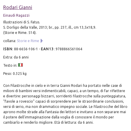
Rodari Gianni
Einaudi Ragazzi
Illustrazioni di S. Fatus.
S. Dorligo della Valle, 2013; br., pp. 237, ill., cm 13,5x18,9.
(Storie e Rime. 514).
collana:
Storie e Rime
ISBN
:
88-6656-106-1
-
EAN13
:
9788866561064
Extra: da 6 anni
Testo in:
Peso: 0.325 kg
Con Filastrocche in cielo e in terra Gianni Rodari ha portato nelle case di
milioni di bambini versi indimenticabili, capaci, a un tempo, di far riflettere
e divertire: personaggi bizzarri, sorridenti filastrocche sulla punteggiatura,
"favole a rovescio" capaci di sorprendere per le straordinarie conclusioni,
versi di serio, ma non drammatico impegno sociale. Le filastrocche del libro
aprono molte strade alla fantasia dei lettori e invitano a non separare mai
il potere dell'immaginazione dalla voglia di conoscere il mondo per
cambiarlo e renderlo migliore. Età di lettura: da 6 anni.