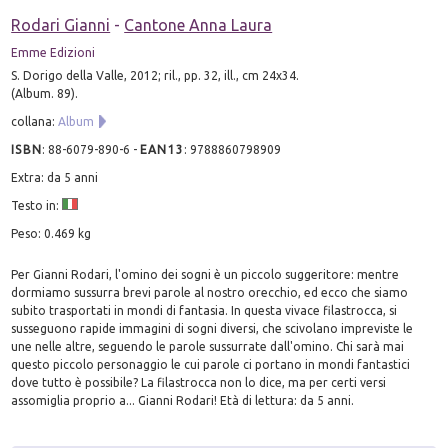
Rodari Gianni
-
Cantone Anna Laura
Emme Edizioni
S. Dorigo della Valle, 2012; ril., pp. 32, ill., cm 24x34.
(Album. 89).
collana:
Album
ISBN
:
88-6079-890-6
-
EAN13
:
9788860798909
Extra: da 5 anni
Testo in:
Peso: 0.469 kg
Per Gianni Rodari, l'omino dei sogni è un piccolo suggeritore: mentre
dormiamo sussurra brevi parole al nostro orecchio, ed ecco che siamo
subito trasportati in mondi di fantasia. In questa vivace filastrocca, si
susseguono rapide immagini di sogni diversi, che scivolano impreviste le
une nelle altre, seguendo le parole sussurrate dall'omino. Chi sarà mai
questo piccolo personaggio le cui parole ci portano in mondi fantastici
dove tutto è possibile? La filastrocca non lo dice, ma per certi versi
assomiglia proprio a... Gianni Rodari! Età di lettura: da 5 anni.