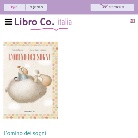
login
registrati
articoli: 0 pz.
L'omino dei sogni