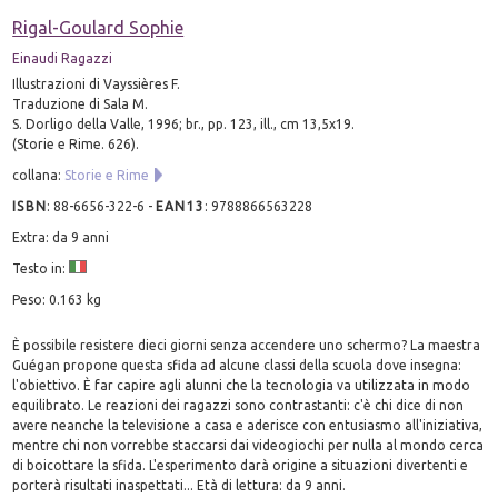
Rigal-Goulard Sophie
Einaudi Ragazzi
Illustrazioni di Vayssières F.
Traduzione di Sala M.
S. Dorligo della Valle, 1996; br., pp. 123, ill., cm 13,5x19.
(Storie e Rime. 626).
collana:
Storie e Rime
ISBN
:
88-6656-322-6
-
EAN13
:
9788866563228
Extra: da 9 anni
Testo in:
Peso: 0.163 kg
È possibile resistere dieci giorni senza accendere uno schermo? La maestra
Guégan propone questa sfida ad alcune classi della scuola dove insegna:
l'obiettivo. È far capire agli alunni che la tecnologia va utilizzata in modo
equilibrato. Le reazioni dei ragazzi sono contrastanti: c'è chi dice di non
avere neanche la televisione a casa e aderisce con entusiasmo all'iniziativa,
mentre chi non vorrebbe staccarsi dai videogiochi per nulla al mondo cerca
di boicottare la sfida. L'esperimento darà origine a situazioni divertenti e
porterà risultati inaspettati... Età di lettura: da 9 anni.