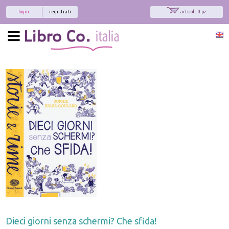
login
registrati
articoli: 0 pz.
Dieci giorni senza schermi? Che sfida!