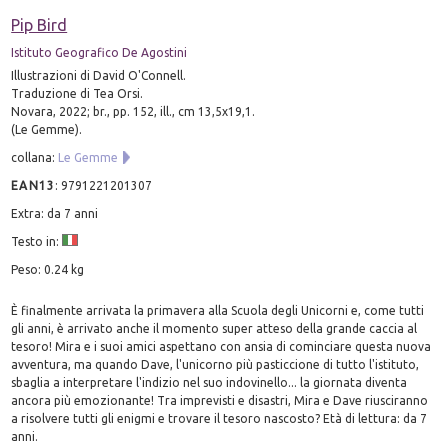
Pip Bird
Istituto Geografico De Agostini
Illustrazioni di David O'Connell.
Traduzione di Tea Orsi.
Novara, 2022; br., pp. 152, ill., cm 13,5x19,1.
(Le Gemme).
collana:
Le Gemme
EAN13
:
9791221201307
Extra: da 7 anni
Testo in:
Peso: 0.24 kg
È finalmente arrivata la primavera alla Scuola degli Unicorni e, come tutti
gli anni, è arrivato anche il momento super atteso della grande caccia al
tesoro! Mira e i suoi amici aspettano con ansia di cominciare questa nuova
avventura, ma quando Dave, l'unicorno più pasticcione di tutto l'istituto,
sbaglia a interpretare l'indizio nel suo indovinello... la giornata diventa
ancora più emozionante! Tra imprevisti e disastri, Mira e Dave riusciranno
a risolvere tutti gli enigmi e trovare il tesoro nascosto? Età di lettura: da 7
anni.