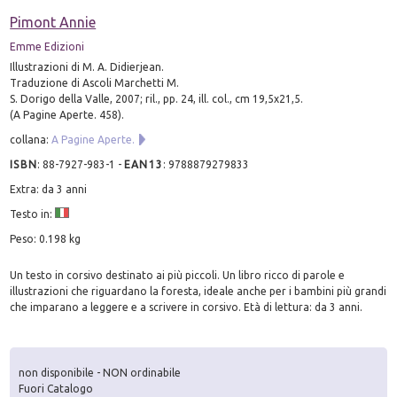
Pimont Annie
Emme Edizioni
Illustrazioni di M. A. Didierjean.
Traduzione di Ascoli Marchetti M.
S. Dorigo della Valle, 2007; ril., pp. 24, ill. col., cm 19,5x21,5.
(A Pagine Aperte. 458).
collana:
A Pagine Aperte.
ISBN
:
88-7927-983-1
-
EAN13
:
9788879279833
Extra: da 3 anni
Testo in:
Peso: 0.198 kg
Un testo in corsivo destinato ai più piccoli. Un libro ricco di parole e
illustrazioni che riguardano la foresta, ideale anche per i bambini più grandi
che imparano a leggere e a scrivere in corsivo. Età di lettura: da 3 anni.
non disponibile - NON ordinabile
Fuori Catalogo