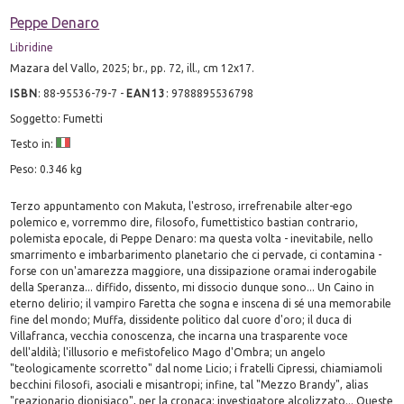
Peppe Denaro
Libridine
Mazara del Vallo, 2025; br., pp. 72, ill., cm 12x17.
ISBN
:
88-95536-79-7
-
EAN13
:
9788895536798
Soggetto: Fumetti
Testo in:
Peso: 0.346 kg
Terzo appuntamento con Makuta, l'estroso, irrefrenabile alter-ego
polemico e, vorremmo dire, filosofo, fumettistico bastian contrario,
polemista epocale, di Peppe Denaro: ma questa volta - inevitabile, nello
smarrimento e imbarbarimento planetario che ci pervade, ci contamina -
forse con un'amarezza maggiore, una dissipazione oramai inderogabile
della Speranza... diffido, dissento, mi dissocio dunque sono... Un Caino in
eterno delirio; il vampiro Faretta che sogna e inscena di sé una memorabile
fine del mondo; Muffa, dissidente politico dal cuore d'oro; il duca di
Villafranca, vecchia conoscenza, che incarna una trasparente voce
dell'aldilà; l'illusorio e mefistofelico Mago d'Ombra; un angelo
"teologicamente scorretto" dal nome Licio; i fratelli Cipressi, chiamiamoli
becchini filosofi, asociali e misantropi; infine, tal "Mezzo Brandy", alias
"reazionario dionisiaco", per la cronaca: investigatore alcolizzato... Queste