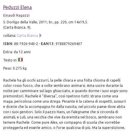
Peduzzi Elena
Einaudi Ragazzi
S. Dorligo della Valle, 2011; br., pp. 220, cm 14x19,5.
(Carta Bianca. 9).
collana:
Carta Bianca
ISBN
:
88-7926-940-2
-
EAN13
:
9788879269407
Extra: da 12 anni
Testo in:
Peso: 0.275 kg
Rachele ha gli occhi azzurri, la pelle chiara e una folta chioma di capelli
color rosso fuoco, che a volte sembrano animarsi. Ama uscire durante la
notte per camminare sul lago ghiacciato, e quando dorme i suoi sogni sono
premonitori. Rachele è "diversa", così ripetono tutti: strana come una
maga, pericolosa come una strega. Pesante è la catena di sospetti, sussurri
e dicerie che la accompagna fin dalla nascita, nel piccolo paese dove abita
con i suoi genitori. Solo il pazzo Hans, un falegname che si circonda di
animali, e Luli, una vecchia che vive da eremita nel bosco, sembrano non
temere Rachele. Come pure Alex, un compagno di scuola che vorrebbe
proteggerla ed esserle amico, o forse qualcosa di più. Ma la superstizione,