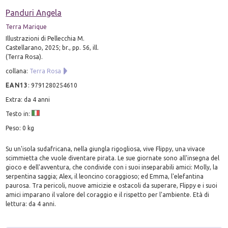
Panduri Angela
Terra Marique
Illustrazioni di Pellecchia M.
Castellarano, 2025; br., pp. 56, ill.
(Terra Rosa).
collana:
Terra Rosa
EAN13
:
9791280254610
Extra: da 4 anni
Testo in:
Peso: 0 kg
Su un'isola sudafricana, nella giungla rigogliosa, vive Flippy, una vivace
scimmietta che vuole diventare pirata. Le sue giornate sono all'insegna del
gioco e dell'avventura, che condivide con i suoi inseparabili amici: Molly, la
serpentina saggia; Alex, il leoncino coraggioso; ed Emma, l'elefantina
paurosa. Tra pericoli, nuove amicizie e ostacoli da superare, Flippy e i suoi
amici imparano il valore del coraggio e il rispetto per l'ambiente. Età di
lettura: da 4 anni.