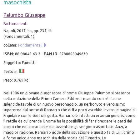
masochista
Palumbo Giuseppe
Factamanent
Napoli, 2017; br., pp. 237, ill.
(Fondamentali. 1).
collana:
Fondamentali
ISBN
:
88-98049-63-3
-
EAN13
:
9788898049639
Soggetto: Fumetti
Testo in:
Peso: 0.769 kg
Nel 1986 un giovane disegnatore di nome Giuseppe Palumbo si presenta
nella redazione della Primo Camera Editore recando con sé alcune
splendide tavole di un nuovo personaggio, un nerboruto e verdissimo
supereroe dal nome di Ramarro che di lì a poco avrebbe invaso le pagine di
Frigidaire con le sue folli gesta. Ramarro è infatti un eroe sui generis, come
il rettile da cui prende il nome ha la possibilità di far ricrescere le parti del
corpo che nel corso delle sue avventure gli vengono asportate. Anzi, a
maggior ragione, Ramarro gode della situazione e questo fa di lui il primo
e forse unico eroe masochista della storia del Fumetto. Le