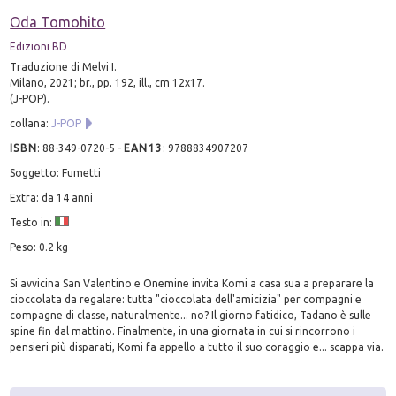
Oda Tomohito
Edizioni BD
Traduzione di Melvi I.
Milano, 2021; br., pp. 192, ill., cm 12x17.
(J-POP).
collana:
J-POP
ISBN
:
88-349-0720-5
-
EAN13
:
9788834907207
Soggetto: Fumetti
Extra: da 14 anni
Testo in:
Peso: 0.2 kg
Si avvicina San Valentino e Onemine invita Komi a casa sua a preparare la
cioccolata da regalare: tutta "cioccolata dell'amicizia" per compagni e
compagne di classe, naturalmente... no? Il giorno fatidico, Tadano è sulle
spine fin dal mattino. Finalmente, in una giornata in cui si rincorrono i
pensieri più disparati, Komi fa appello a tutto il suo coraggio e... scappa via.