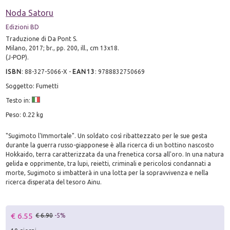
Noda Satoru
Edizioni BD
Traduzione di Da Pont S.
Milano, 2017; br., pp. 200, ill., cm 13x18.
(J-POP).
ISBN
:
88-327-5066-X
-
EAN13
:
9788832750669
Soggetto: Fumetti
Testo in:
Peso: 0.22 kg
"Sugimoto l'Immortale". Un soldato così ribattezzato per le sue gesta
durante la guerra russo-giapponese è alla ricerca di un bottino nascosto
Hokkaido, terra caratterizzata da una frenetica corsa all'oro. In una natura
gelida e opprimente, tra lupi, reietti, criminali e pericolosi condannati a
morte, Sugimoto si imbatterà in una lotta per la sopravvivenza e nella
ricerca disperata del tesoro Ainu.
€ 6.55
€ 6.90
-5%