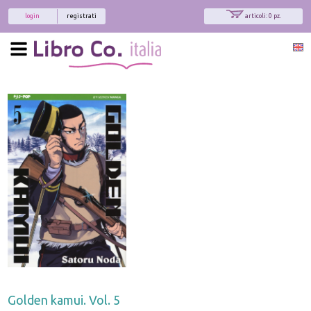
login
registrati
articoli: 0 pz.
x
Interessato ai nostri libri?
Allora iscriviti alla nostra newsletter!
Sarai informato delle nostre novità, potrai
comunque cancellarti quando desideri.
modulo di iscrizione
Golden kamui. Vol. 5