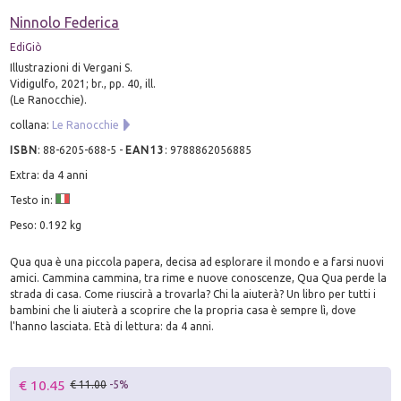
Ninnolo Federica
EdiGiò
Illustrazioni di Vergani S.
Vidigulfo, 2021; br., pp. 40, ill.
(Le Ranocchie).
collana:
Le Ranocchie
ISBN
:
88-6205-688-5
-
EAN13
:
9788862056885
Extra: da 4 anni
Testo in:
Peso: 0.192 kg
Qua qua è una piccola papera, decisa ad esplorare il mondo e a farsi nuovi
amici. Cammina cammina, tra rime e nuove conoscenze, Qua Qua perde la
strada di casa. Come riuscirà a trovarla? Chi la aiuterà? Un libro per tutti i
bambini che li aiuterà a scoprire che la propria casa è sempre lì, dove
l'hanno lasciata. Età di lettura: da 4 anni.
€ 10.45
€ 11.00
-5%