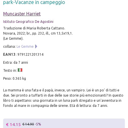
park-Vacanze in campeggio
Muncaster Harriet
Istituto Geografico De Agostini
Traduzione di Maria Roberta Cattano.
Novara, 2022; br., pp. 232, ill., cm 13,5x19,1.
(Le Gemme).
collana:
Le Gemme
EAN13
:
9791221201314
Extra: da 7 anni
Testo in:
Peso: 0.365 kg
La mamma è una fata e il papà, invece, un vampiro. Lei è un po' di tutti e
due. Sei pronto a tuffarti in due delle sue storie più emozionanti? In questo
libro ti aspettano: una giornata in un luna park stregato e un'avventura in
fondo al mare in compagnia delle sirene. Età di lettura: da 7 anni.
€ 14.15
€ 14.90
-5%