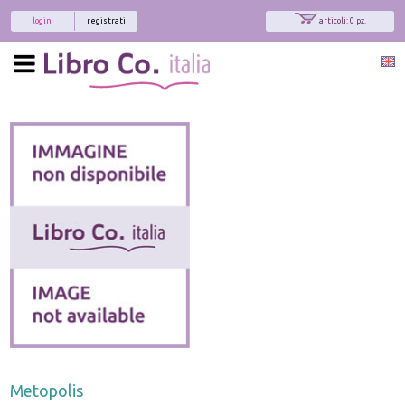
login
registrati
articoli: 0 pz.
Metopolis