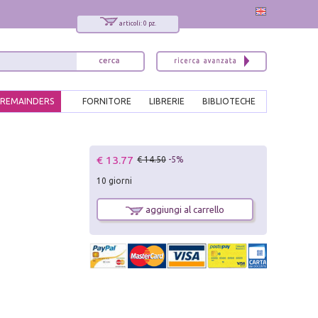
articoli: 0 pz.
REMAINDERS
FORNITORE
LIBRERIE
BIBLIOTECHE
x
€ 13.77
€ 14.50
-5%
Interessato ai nostri libri?
10 giorni
Allora iscriviti alla nostra newsletter!
Sarai informato delle nostre novità, potrai
aggiungi al carrello
comunque cancellarti quando desideri.
modulo di iscrizione