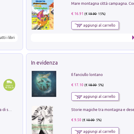
€ 16.91
(€
19.90
- 15%)
aggiungi al carrello
utti i libri
In evidenza
Il fanciullo lontano
€ 17.10
(€
18.00
- 5%)
aggiungi al carrello
Storie magiche tra montagna e des
Missione per un mondo migliore. Storia di speranza per ragazze e ragazzi di ogni età
€ 9.50
(€
10.00
- 5%)
aggiungi al carrello