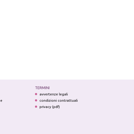
TERMINI
avvertenze legali
ne
condizioni contrattuali
privacy (pdf)