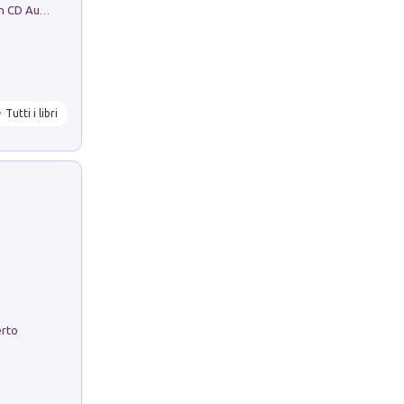
Mare montagna città campagna. Con CD Audio
Tutti i libri
erto