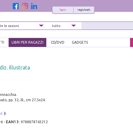
login
registrati
TTI
LIBRI PER RAGAZZI
CD/DVD
GADGETS
iz. illustrata
ennacchia.
to, pp. 32, ill., cm 27,5x24.
li
-6
-
EAN13
:
9788878743212