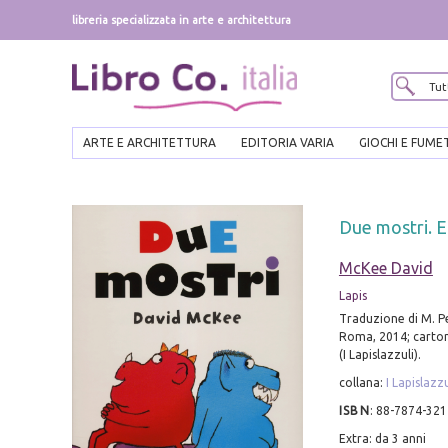
libreria specializzata in arte e architettura
ARTE E ARCHITETTURA
EDITORIA VARIA
GIOCHI E FUME
Due mostri. Ed
McKee David
Lapis
Traduzione di M. P
Roma, 2014; cartona
(I Lapislazzuli).
collana:
I Lapislazzu
ISBN
:
88-7874-321
Extra: da 3 anni