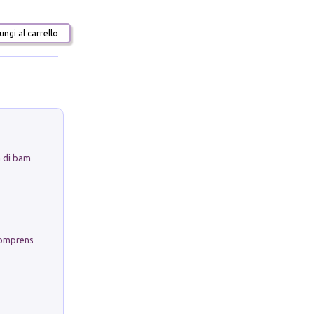
ngi al carrello
Museo Guttuso. Un Museo a Portata di bambino
Conoscere se stessi. Guida all'autocomprensione