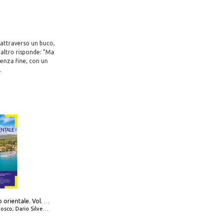
o attraverso un buco,
l'altro risponde: "Ma
senza fine, con un
.
777 Adriatico orientale. Vol. 1: Istria, Costa della Dalmazia da Smrika a Zara, Isole del Quarnaro, Pag, Arcipelaghi di Zara, Sibenico e Incoronate
io Silvestro; Marco Sbrizzi