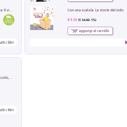
Con una scatola. Le storie del nido
In balìa di Dante e Pinocchio. Seguito da: Il viaggio di Pinocchio nell'aldilà dantesco di Bettino d'Aloja
€ 9.50
(€
10.00
- 5%)
aggiungi al carrello
utti i libri
H. Christian Andersen: il Brutto Anatroccolo, il Soldatino di Piombo, la Piccola Fiammiferaia, Scarpette Rosse, i Vestiti Nuovi dell'Imperatore, E...
utti i libri