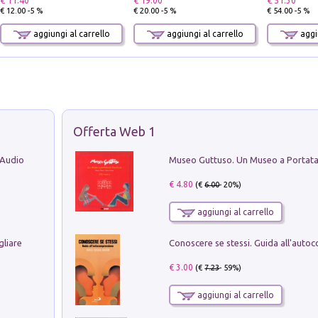
€ 11.40
€ 19.00
€ 51.30
€ 12.00 -5 %
€ 20.00 -5 %
€ 54.00 -5 %
aggiungi al carrello
aggiungi al carrello
aggiu
Offerta Web 1
 Audio
€ 4.80
(€
6.00
- 20%)
aggiungi al carrello
gliare
€ 3.00
(€
7.23
- 59%)
aggiungi al carrello