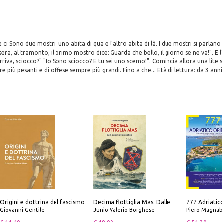
ci Sono due mostri: uno abita di qua e l'altro abita di là. I due mostri si parlan
era, al tramonto, il primo mostro dice: Guarda che bello, il giorno se ne va!". E 
rriva, sciocco?" "Io Sono sciocco? E tu sei uno scemo!". Comincia allora una lite 
re più pesanti e di offese sempre più grandi. Fino a che... Età di lettura: da 3 anni
Origini e dottrina del fascismo
Decima flottiglia Mas. Dalle origini all'armistizio
Giovanni Gentile
Junio Valerio Borghese
Piero Magnabosco; Dar