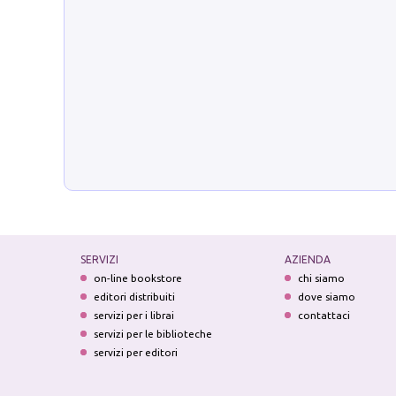
SERVIZI
AZIENDA
on-line bookstore
chi siamo
editori distribuiti
dove siamo
servizi per i librai
contattaci
servizi per le biblioteche
servizi per editori