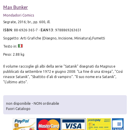
Max Bunker
Mondadori Comics
Segrate, 2016; br., pp. 600, ill.
ISBN
:
88-6926-365-7
-
EAN13
:
9788869263651
Soggetto: Arti Grafiche (Disegno, Incisione, Miniatura),Fumetti
Testo in:
Peso: 2.88 kg
Il volume raccoglie gli albi della serie "Satanik" disegnati da Magnus e
pubblicati da settembre 1972 e giugno 2008: "La fine di una strega", "Così
rinasce Satanik", "Sbattito d'ali di vampiro". "ll suo nome era Satanik",
"L'ultimo atto".
non disponibile - NON ordinabile
Fuori Catalogo