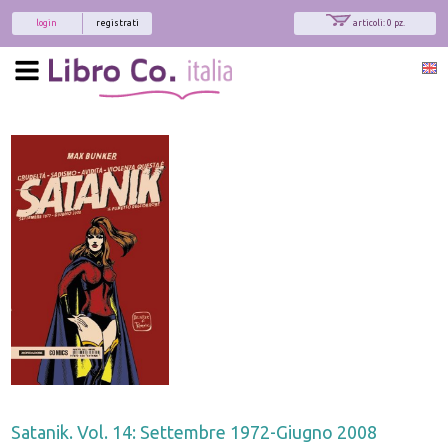
login
registrati
articoli: 0 pz.
Satanik. Vol. 14: Settembre 1972-Giugno 2008