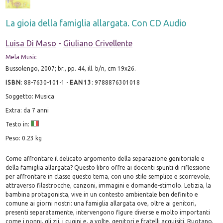
La gioia della famiglia allargata. Con CD Audio
Luisa Di Maso
-
Giuliano Crivellente
Mela Music
Bussolengo, 2007; br., pp. 44, ill. b/n, cm 19x26.
ISBN
:
88-7630-101-1
-
EAN13
:
9788876301018
Soggetto: Musica
Extra: da 7 anni
Testo in:
Peso: 0.23 kg
Come affrontare il delicato argomento della separazione genitoriale e
della famiglia allargata? Questo libro offre ai docenti spunti di riflessione
per affrontare in classe questo tema, con uno stile semplice e scorrevole,
attraverso filastrocche, canzoni, immagini e domande-stimolo. Letizia, la
bambina protagonista, vive in un contesto ambientale ben definito e
comune ai giorni nostri: una famiglia allargata ove, oltre ai genitori,
presenti separatamente, intervengono figure diverse e molto importanti
come i nonni, gli zii, i cugini e, a volte, genitori e fratelli acquisiti. Ruotano,