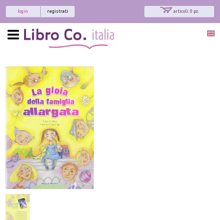
login
registrati
articoli: 0 pz.