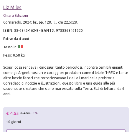
Liz Miles
Chiara Edizioni
Cornaredo, 2024; br., pp. 128, ill., cm 22,5x28.
ISBN
:
88-6946-162-9
-
EAN13
:
9788869461620
Extra: da 4 anni
Testo in:
Peso: 0.58 kg
Scopri cosa rendeva i dinosauri tanto pericolosi, incontra temibili giganti
come gli Argentinosauri e coraggiosi predatori come il letale T-REX e tante
altre bestie feroci che terrorizzavano i cieli e i mari della preistoria.
Corredato di notizie e illustrazioni, questo libro è una guida alle più
spaventose creature che siano mai esistite sulla Terra. Età di lettura: da 6
anni.
€ 4.65
€ 4.90
-5%
10 giorni