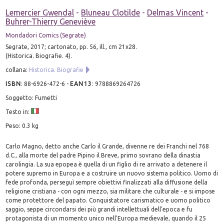
Lemercier Gwendal
-
Bluneau Clotilde
-
Delmas Vincent
-
Buhrer-Thierry Geneviève
Mondadori Comics (Segrate)
Segrate, 2017; cartonato, pp. 56, ill., cm 21x28.
(Historica. Biografie. 4).
collana:
Historica. Biografie
ISBN
:
88-6926-472-6
-
EAN13
:
9788869264726
Soggetto: Fumetti
Testo in:
Peso: 0.3 kg
Carlo Magno, detto anche Carlo il Grande, divenne re dei Franchi nel 768
d.C., alla morte del padre Pipino il Breve, primo sovrano della dinastia
carolingia. La sua epopea è quella di un figlio di re arrivato a detenere il
potere supremo in Europa e a costruire un nuovo sistema politico. Uomo di
fede profonda, perseguì sempre obiettivi finalizzati alla diffusione della
religione cristiana - con ogni mezzo, sia militare che culturale - e si impose
come protettore del papato. Conquistatore carismatico e uomo politico
saggio, seppe circondarsi dei più grandi intellettuali dell'epoca e fu
protagonista di un momento unico nell'Europa medievale, quando il 25