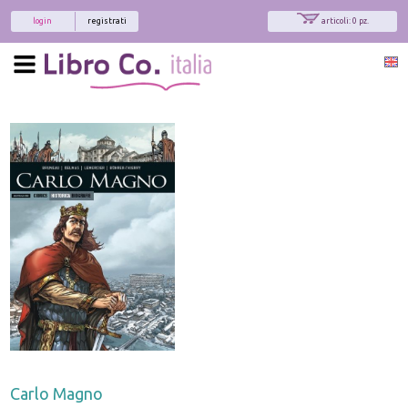
login
registrati
articoli: 0 pz.
Carlo Magno