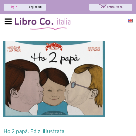
login
registrati
articoli: 0 pz.
x
Interessato ai nostri libri?
Allora iscriviti alla nostra newsletter!
Sarai informato delle nostre novità, potrai
comunque cancellarti quando desideri.
modulo di iscrizione
Ho 2 papà. Ediz. illustrata