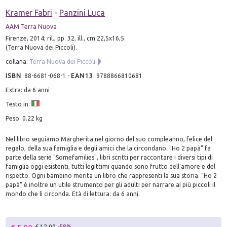
Kramer Fabri
-
Panzini Luca
AAM Terra Nuova
Firenze, 2014; ril., pp. 32, ill., cm 22,5x16,5.
(Terra Nuova dei Piccoli).
collana:
Terra Nuova dei Piccoli
ISBN
:
88-6681-068-1
-
EAN13
:
9788866810681
Extra: da 6 anni
Testo in:
Peso: 0.22 kg
Nel libro seguiamo Margherita nel giorno del suo compleanno, felice del
regalo, della sua famiglia e degli amici che la circondano. "Ho 2 papà" fa
parte della serie "Somefamilies", libri scritti per raccontare i diversi tipi di
famiglia oggi esistenti, tutti legittimi quando sono frutto dell'amore e del
rispetto. Ogni bambino merita un libro che rappresenti la sua storia. "Ho 2
papà" è inoltre un utile strumento per gli adulti per narrare ai più piccoli il
mondo che li circonda. Età di lettura: da 6 anni.
€ 12.00
-58%