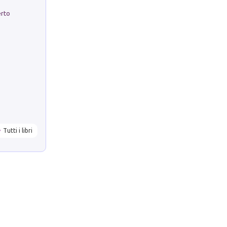
erto
Tutti i libri