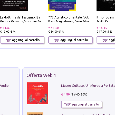
Il mondo imm
La dottrina del fascismo. E i documenti ufficiali dal 1919 al 1945
777 Adriatico orientale. Vol. 1: Istria, Costa della Dalmazia da Smrika a Zara, Isole del Quarnaro, Pag, Arcipelaghi di Zara, Sibenico e Incoronate
Gentile Giovanni;Mussolini Benito
Piero Magnabosco; Dario Silvestro; Marco Sbrizzi
Smith Keri
€ 11.40
€ 51.30
€ 16.15
€ 12.00 -5 %
€ 54.00 -5 %
€ 17.00 -5 %
aggiungi al carrello
aggiungi al carrello
aggiu
Offerta Web 1
 Audio
€ 4.80
(€
6.00
- 20%)
aggiungi al carrello