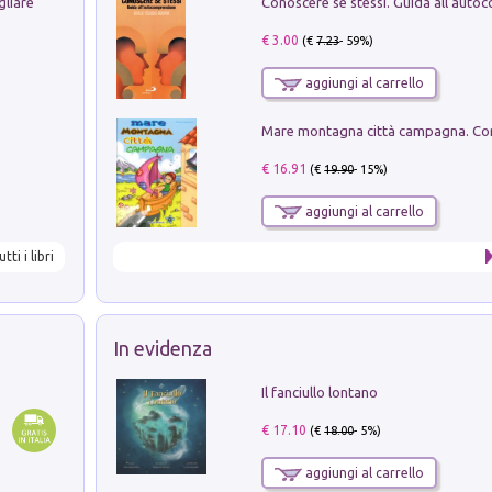
gliare
€ 3.00
(€
7.23
- 59%)
aggiungi al carrello
€ 16.91
(€
19.90
- 15%)
aggiungi al carrello
utti i libri
In evidenza
Il fanciullo lontano
€ 17.10
(€
18.00
- 5%)
aggiungi al carrello