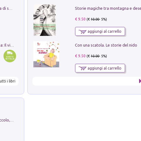
Storie magiche tra montagna e des
Missione per un mondo migliore. Storia di speranza per ragazze e ragazzi di ogni età
€ 9.50
(€
10.00
- 5%)
aggiungi al carrello
Con una scatola. Le storie del nido
In balìa di Dante e Pinocchio. Seguito da: Il viaggio di Pinocchio nell'aldilà dantesco di Bettino d'Aloja
€ 9.50
(€
10.00
- 5%)
aggiungi al carrello
utti i libri
H. Christian Andersen: il Brutto Anatroccolo, il Soldatino di Piombo, la Piccola Fiammiferaia, Scarpette Rosse, i Vestiti Nuovi dell'Imperatore, E...