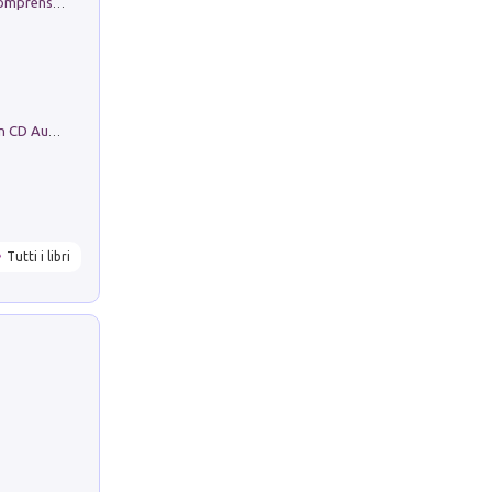
Conoscere se stessi. Guida all'autocomprensione
Mare montagna città campagna. Con CD Audio
Tutti i libri