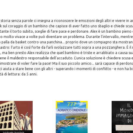
storia senza parole ci insegna a riconoscere le emozioni degli altri e vivere in 
k sul coraggio di un bambino che capisce di aver fatto uno sbaglio e chiede scu
stante il torto subito, sceglie di fare pace e perdonare. Alex è un bambino pieno 
molto vivace a volte può diventare un problema. Durante l'intervallo, mentre g
la palla da basket contro una panchina... proprio dove un compagno sta mostran
isastro: l'urto è così forte da farli svolazzare tutti sopra a una pozzanghera. È 
i, ma ben presto Alex realizza che quel bambino è triste e arrabbiato a causa sua
ritiene il maldestro responsabile dell'accaduto. L'unica soluzione è chiedere scusa
imostrare di voler fare la pace! Ma il suo piccolo amico... sarà capace di perdon
ci aiuta a stare bene con gli altri - superando i momenti di conflitto - e non ha 
à di lettura: da 5 anni.