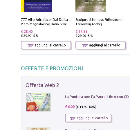
777 Alto Adriatico. Dal Delta del Po a Capo Promontore. Con QR Code
Scolpire il tempo. Riflessioni sul cinema.
Piero Magnabosco; Dario Silvestro; Marco Sbrizzi
Tarkovskij Andrej
€ 28.40
€ 27.55
€ 29.90 -5 %
€ 29.00 -5 %
aggiungi al carrello
aggiungi al carrello
OFFERTE E PROMOZIONI
Offerta Web 2
La Puntura non Fa Paura. Libro con CD
€ 6.00
(€
14.90
- 60%)
aggiungi al carrello