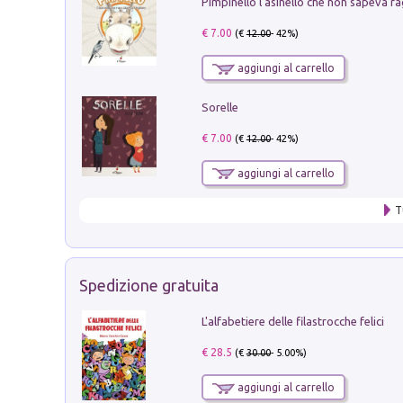
Pimpinello l'asinello che non sapeva ra
€ 7.00
(€
12.00
- 42%)
aggiungi al carrello
Sorelle
€ 7.00
(€
12.00
- 42%)
aggiungi al carrello
T
Spedizione gratuita
L'alfabetiere delle filastrocche felici
€ 28.5
(€
30.00
- 5.00%)
aggiungi al carrello