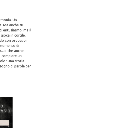
armonia. Un
sa. Ma anche su
di entusiasmo, ma il
ioca in cortile,
do con orgoglio i
il momento di
... e che anche
 e compiere un
arlo? Una storia
bisogno di parole per