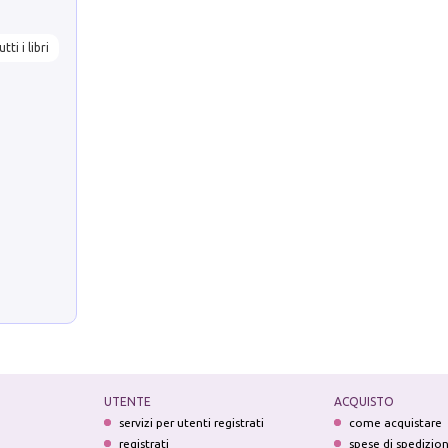
utti i libri
UTENTE
ACQUISTO
servizi per utenti registrati
come acquistare
registrati
spese di spedizio