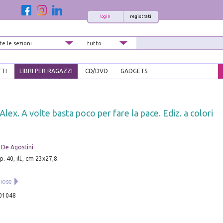
login
registrati
TTI
LIBRI PER RAGAZZI
CD/DVD
GADGETS
Alex. A volte basta poco per fare la pace. Ediz. a colori
 De Agostini
. 40, ill., cm 23x27,8.
ziose
01048