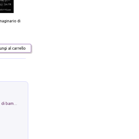
aginario di
ngi al carrello
Museo Guttuso. Un Museo a Portata di bambino