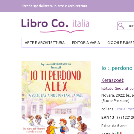
libreria specializzata in arte e architettura
ARTE E ARCHITETTURA
EDITORIA VARIA
GIOCHI E FUME
Io ti perdono 
Kerascoët
Istituto Geografico
Novara, 2022; br., pp
(Storie Preziose).
collana:
Storie Pre
EAN13
:
97912212
Extra: da 6 anni