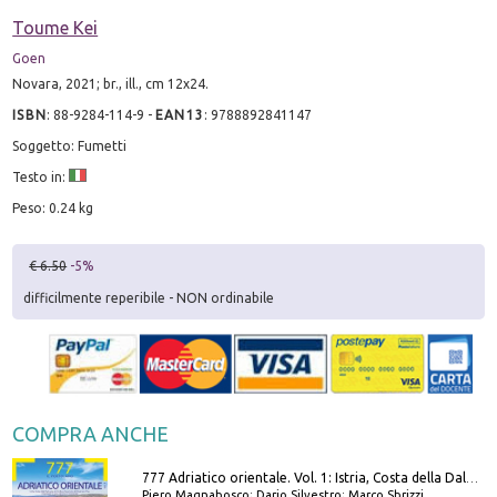
Toume Kei
Goen
Novara, 2021; br., ill., cm 12x24.
ISBN
:
88-9284-114-9
-
EAN13
:
9788892841147
Soggetto: Fumetti
Testo in:
Peso: 0.24 kg
€ 6.50
-5%
difficilmente reperibile - NON ordinabile
COMPRA ANCHE
777 Adriatico orientale. Vol. 1: Istria, Costa della Dalmazia da Smrika a Zara, Isole del Quarnaro, Pag, Arcipelaghi di Zara, Sibenico e Incoronate
Piero Magnabosco; Dario Silvestro; Marco Sbrizzi