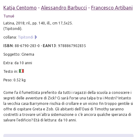
Katja Centomo
-
Alessandro Barbucci
-
Francesco Artibani
Tunué
Latina, 2018; ril., pp. 140, ill., cm 17,5x25.
(Tipitondi).
collana:
Tipitondi
ISBN
:
88-6790-283-0
-
EAN13
:
9788867902835
Soggetto: Cinema
Extra: da 10 anni
Testo in:
Peso: 0.52 kg
Come fa il fumettista preferito da tutti i ragazzi della scuola a conoscere i
segreti delle avventure di Zick? Ci sarà forse una talpa tra i Mostri? Intanto
la vecchia casa Barrymore rischia di crollare e un vicino fin troppo gentile si
offre di ospitare Greta e Zob. Gli abitanti dell'Oasi di Timothy saranno
costretti a trovare un'altra sistemazione o c'è ancora qualche speranza di
salvare l'edificio? Età di lettura: da 10 anni.