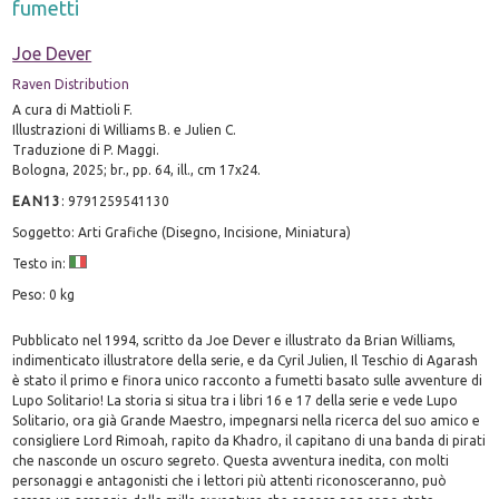
fumetti
Joe Dever
Raven Distribution
A cura di Mattioli F.
Illustrazioni di Williams B. e Julien C.
Traduzione di P. Maggi.
Bologna, 2025; br., pp. 64, ill., cm 17x24.
EAN13
:
9791259541130
Soggetto: Arti Grafiche (Disegno, Incisione, Miniatura)
Testo in:
Peso: 0 kg
Pubblicato nel 1994, scritto da Joe Dever e illustrato da Brian Williams,
indimenticato illustratore della serie, e da Cyril Julien, Il Teschio di Agarash
è stato il primo e finora unico racconto a fumetti basato sulle avventure di
Lupo Solitario! La storia si situa tra i libri 16 e 17 della serie e vede Lupo
Solitario, ora già Grande Maestro, impegnarsi nella ricerca del suo amico e
consigliere Lord Rimoah, rapito da Khadro, il capitano di una banda di pirati
che nasconde un oscuro segreto. Questa avventura inedita, con molti
personaggi e antagonisti che i lettori più attenti riconosceranno, può