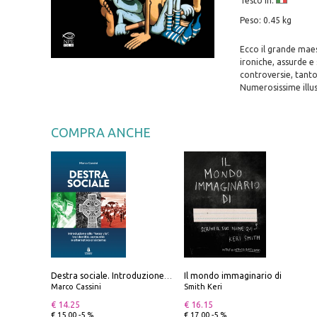
Testo in:
Peso: 0.45 kg
Ecco il grande maes
ironiche, assurde e 
controversie, tanto
Numerosissime illus
COMPRA ANCHE
Il mondo immaginario di
Destra sociale. Introduzione alla «terza via», tra identità, comunità e alternativa al sistema
Marco Cassini
Smith Keri
€ 14.25
€ 16.15
€ 15.00 -5 %
€ 17.00 -5 %