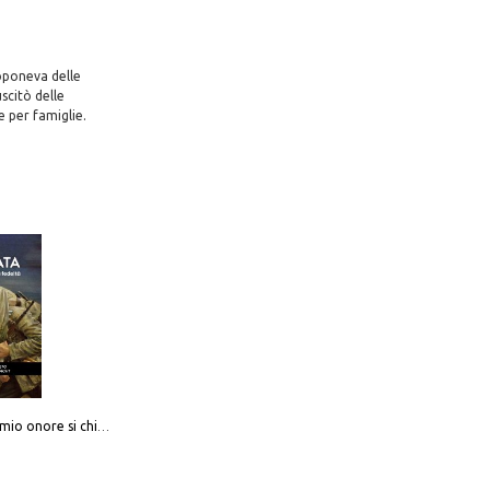
roponeva delle
scitò delle
e per famiglie.
Camerata. Il mio onore si chiama fedeltà