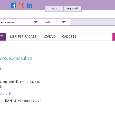
login
registrati
TTI
LIBRI PER RAGAZZI
CD/DVD
GADGETS
ibito. Kamasultra
o
., pp. 160, ill., cm 17,8x24,6.
).
utore
-2
-
EAN13
:
9788888893792