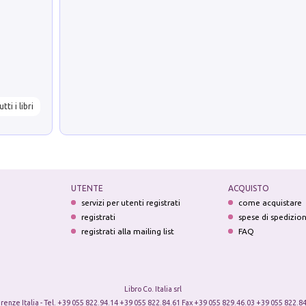
utti i libri
UTENTE
ACQUISTO
servizi per utenti registrati
come acquistare
registrati
spese di spedizio
registrati alla mailing list
FAQ
Libro Co. Italia srl
irenze Italia - Tel. +39 055 822.94.14 +39 055 822.84.61 Fax +39 055 829.46.03 +39 055 822.84