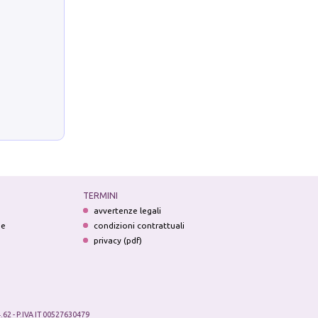
TERMINI
avvertenze legali
ne
condizioni contrattuali
privacy (pdf)
.62 - P.IVA IT 00527630479