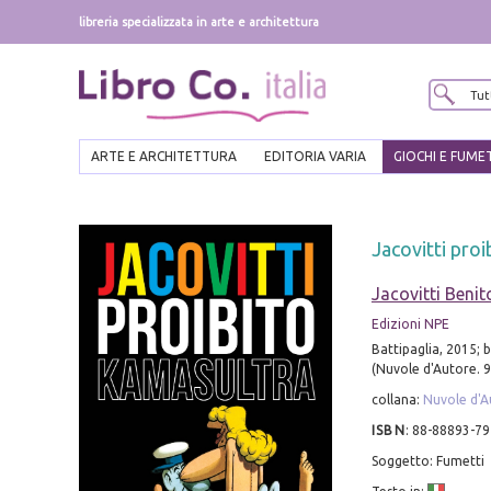
libreria specializzata in arte e architettura
ARTE E ARCHITETTURA
EDITORIA VARIA
GIOCHI E FUME
Jacovitti pro
Jacovitti Benit
Edizioni NPE
Battipaglia, 2015; br
(Nuvole d'Autore. 9
collana:
Nuvole d'A
ISBN
:
88-88893-79
Soggetto: Fumetti