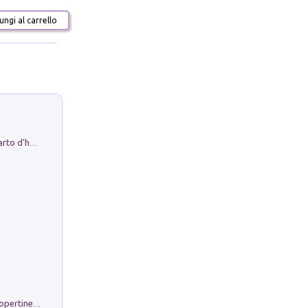
ngi al carrello
Professor Rantolo. Vol. 1. Brutto quarto d'horror
Rambloc. Ricarmbio quaderno per copertine ad anelli. Righe A/4. Conf. 5 pz