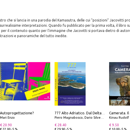
tro che si lancia in una parodia del Kamasutra, delle cui "posizioni" Jacovitti p
surrealissime interpretazioni. Quando fu pubblicato per la prima volta, il libro su
 per il contenuto quanto per l'immagine che Jacovitti si portava dietro di autor
trazioni e panoramiche del tutto inedite.
Autoprogettazione?
777 Alto Adriatico. Dal Delta del Po a Capo Promontore. Con QR Code
Mari Enzo
Piero Magnabosco; Dario Silvestro; Marco Sbrizzi
Kinau Rudolf
€ 20.90
€ 28.40
€ 9.50
€ 22.00 -5 %
€ 29.90 -5 %
€ 10.00 -5 %