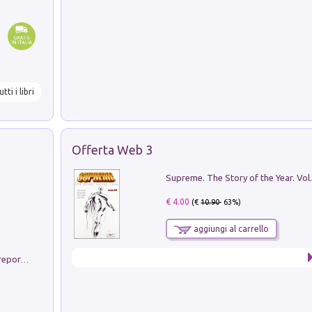
utti i libri
Offerta Web 3
Supreme. The Story of the Year. Vol.
€ 4.00
(€
10.90
- 63%)
aggiungi al carrello
Non si muore di lunedì. Storia del fotoreporter sopravvissuto all'ISIS