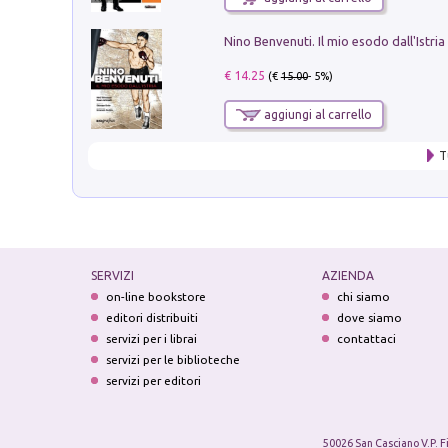
Nino Benvenuti. Il mio esodo dall'Istria
€ 14.25
(€
15.00
- 5%)
aggiungi al carrello
T
SERVIZI
AZIENDA
on-line bookstore
chi siamo
editori distribuiti
dove siamo
servizi per i librai
contattaci
servizi per le biblioteche
servizi per editori
50026 San Casciano V.P. F