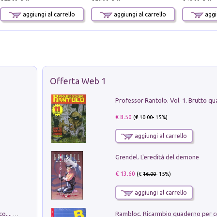
aggiungi al carrello
aggiungi al carrello
aggiu
Offerta Web 1
€ 8.50
(€
10.00
- 15%)
aggiungi al carrello
Grendel. L'eredità del demone
€ 13.60
(€
16.00
- 15%)
aggiungi al carrello
Dottore, ho come un peso sullo stomaco.... Vol. 3