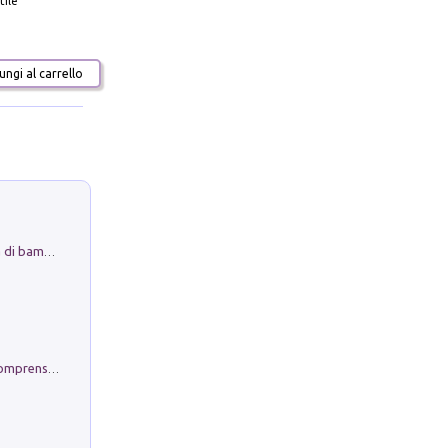
tile
ngi al carrello
Museo Guttuso. Un Museo a Portata di bambino
Conoscere se stessi. Guida all'autocomprensione