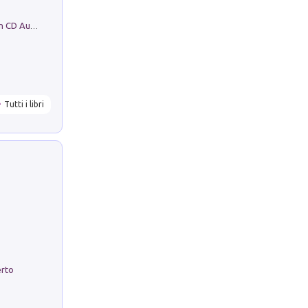
Mare montagna città campagna. Con CD Audio
Tutti i libri
erto