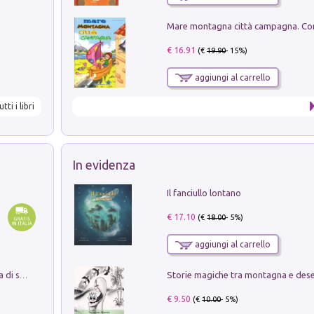
€ 16.91
(€
19.90
- 15%)
aggiungi al carrello
utti i libri
In evidenza
Il fanciullo lontano
€ 17.10
(€
18.00
- 5%)
aggiungi al carrello
Storie magiche tra montagna e des
Missione per un mondo migliore. Storia di speranza per ragazze e ragazzi di ogni età
€ 9.50
(€
10.00
- 5%)