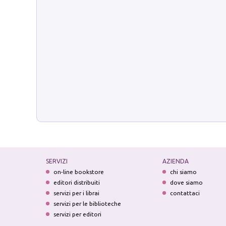
SERVIZI
AZIENDA
on-line bookstore
chi siamo
editori distribuiti
dove siamo
servizi per i librai
contattaci
servizi per le biblioteche
servizi per editori