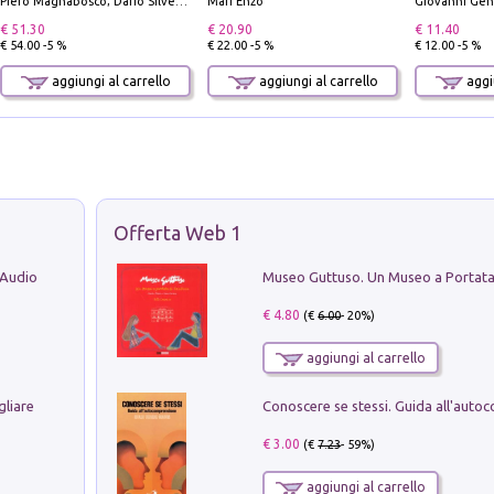
Piero Magnabosco; Dario Silvestro; Marco Sbrizzi
Mari Enzo
Giovanni Gen
€ 51.30
€ 20.90
€ 11.40
€ 54.00 -5 %
€ 22.00 -5 %
€ 12.00 -5 %
aggiungi al carrello
aggiungi al carrello
aggiu
Offerta Web 1
 Audio
€ 4.80
(€
6.00
- 20%)
aggiungi al carrello
gliare
€ 3.00
(€
7.23
- 59%)
aggiungi al carrello