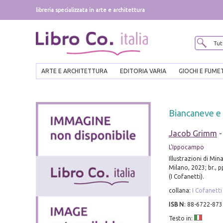
libreria specializzata in arte e architettura
ARTE E ARCHITETTURA
EDITORIA VARIA
GIOCHI E FUME
Biancaneve e 
Jacob Grimm
L'Ippocampo
Illustrazioni di Min
Milano, 2023; br., pp
(I Cofanetti).
collana:
I Cofanetti
ISBN
:
88-6722-873
Testo in: