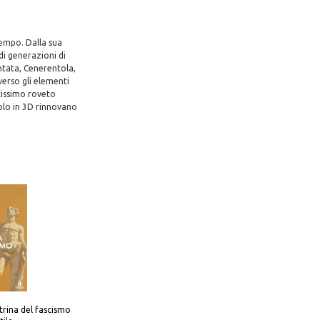
tempo. Dalla sua
di generazioni di
ntata, Cenerentola,
erso gli elementi
atissimo roveto
zolo in 3D rinnovano
trina del fascismo