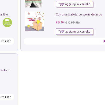
aggiungi al carrello
Con una scatola. Le storie del nido
In balìa di Dante e Pinocchio. Seguito da: Il viaggio di Pinocchio nell'aldilà dantesco di Bettino d'Aloja
€ 9.50
(€
10.00
- 5%)
aggiungi al carrello
utti i libri
H. Christian Andersen: il Brutto Anatroccolo, il Soldatino di Piombo, la Piccola Fiammiferaia, Scarpette Rosse, i Vestiti Nuovi dell'Imperatore, E...
utti i libri