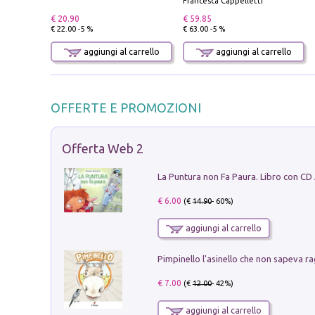
Francesca Cappelletti
€ 20.90
€ 59.85
€ 22.00 -5 %
€ 63.00 -5 %
aggiungi al carrello
aggiungi al carrello
OFFERTE E PROMOZIONI
Offerta Web 2
La Puntura non Fa Paura. Libro con CD
€ 6.00
(€
14.90
- 60%)
aggiungi al carrello
Pimpinello l'asinello che non sapeva ra
€ 7.00
(€
12.00
- 42%)
aggiungi al carrello