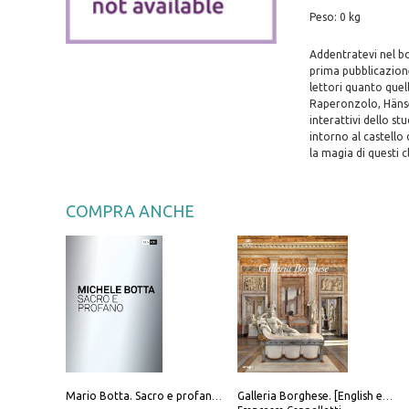
Peso: 0 kg
Addentratevi nel bo
prima pubblicazione
lettori quanto quel
Raperonzolo, Hänsel
interattivi dello st
intorno al castello
la magia di questi cl
COMPRA ANCHE
Mario Botta. Sacro e profano-Sacred and profane
Galleria Borghese. [English edition]