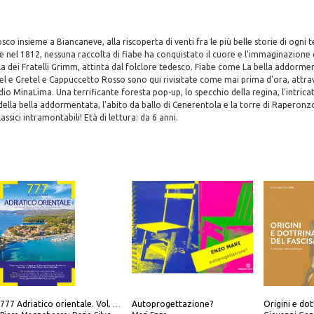
sco insieme a Biancaneve, alla riscoperta di venti fra le più belle storie di ogni 
 nel 1812, nessuna raccolta di fiabe ha conquistato il cuore e l'immaginazione 
la dei Fratelli Grimm, attinta dal folclore tedesco. Fiabe come La bella addorme
 e Gretel e Cappuccetto Rosso sono qui rivisitate come mai prima d'ora, attrav
udio MinaLima. Una terrificante foresta pop-up, lo specchio della regina, l'intric
 della bella addormentata, l'abito da ballo di Cenerentola e la torre di Raperon
assici intramontabili! Età di lettura: da 6 anni.
Autoprogettazione?
Origini e dot
777 Adriatico orientale. Vol. 1: Istria, Costa della Dalmazia da Smrika a Zara, Isole del Quarnaro, Pag, Arcipelaghi di Zara, Sibenico e Incoronate