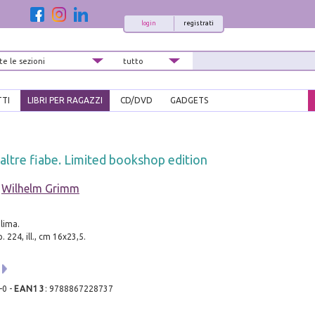
login
registrati
TTI
LIBRI PER RAGAZZI
CD/DVD
GADGETS
altre fiabe. Limited bookshop edition
-
Wilhelm Grimm
alima.
. 224, ill., cm 16x23,5.
-0
-
EAN13
:
9788867228737