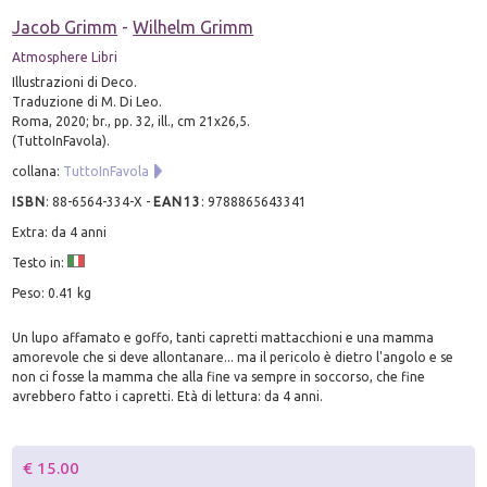
Jacob Grimm
-
Wilhelm Grimm
Atmosphere Libri
Illustrazioni di Deco.
Traduzione di M. Di Leo.
Roma, 2020; br., pp. 32, ill., cm 21x26,5.
(TuttoInFavola).
collana:
TuttoInFavola
ISBN
:
88-6564-334-X
-
EAN13
:
9788865643341
Extra: da 4 anni
Testo in:
Peso: 0.41 kg
Un lupo affamato e goffo, tanti capretti mattacchioni e una mamma
amorevole che si deve allontanare... ma il pericolo è dietro l'angolo e se
non ci fosse la mamma che alla fine va sempre in soccorso, che fine
avrebbero fatto i capretti. Età di lettura: da 4 anni.
€ 15.00